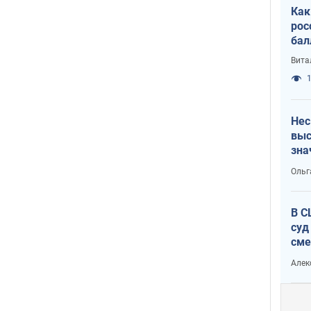
Как
рос
бал
Вита
1
Нес
выс
зна
Ольг
В С
суд
сме
Ата
Алек