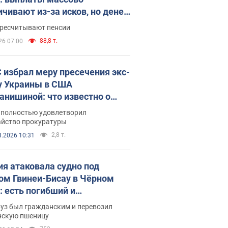
ичивают из-за исков, но денег
ватает
ересчитывают пенсии
88,8 т.
26 07:00
 избрал меру пресечения экс-
у Украины в США
анишиной: что известно о
е полностью удовлетворил
айство прокуратуры
2,8 т.
8.2026 10:31
ия атаковала судно под
ом Гвинеи-Бисау в Чёрном
: есть погибший и
радавшие
руз был гражданским и перевозил
нскую пшеницу