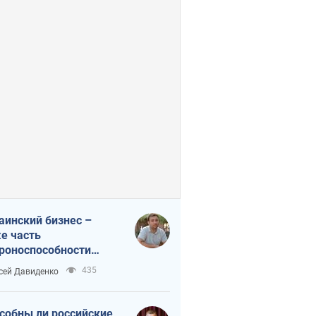
аинский бизнес –
е часть
роноспособности
аны. Не отдавайте их
435
сей Давиденко
ок чужим
собны ли российские