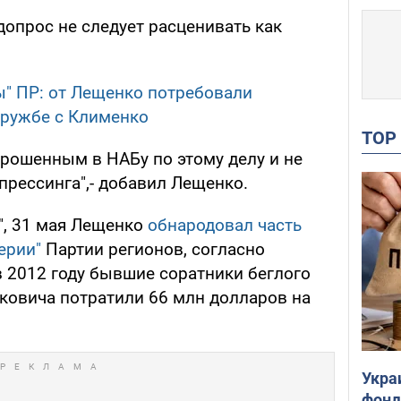
 допрос не следует расценивать как
ы" ПР: от Лещенко потребовали
дружбе с Клименко
TO
прошенным в НАБу по этому делу и не
прессинга",- добавил Лещенко.
", 31 мая Лещенко
обнародовал часть
ерии"
Партии регионов, согласно
в 2012 году бывшие соратники беглого
уковича потратили 66 млн долларов на
Укра
фонд