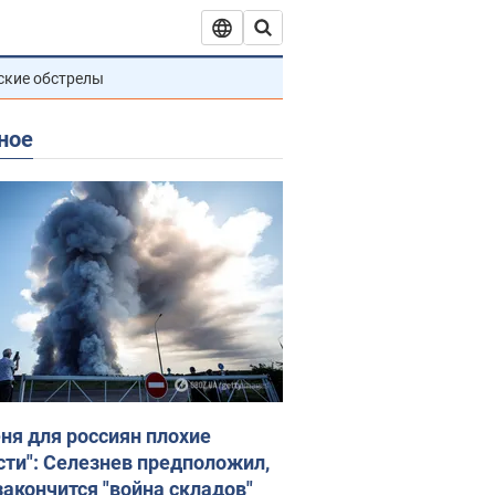
ские обстрелы
ное
еня для россиян плохие
сти": Селезнев предположил,
закончится "война складов"