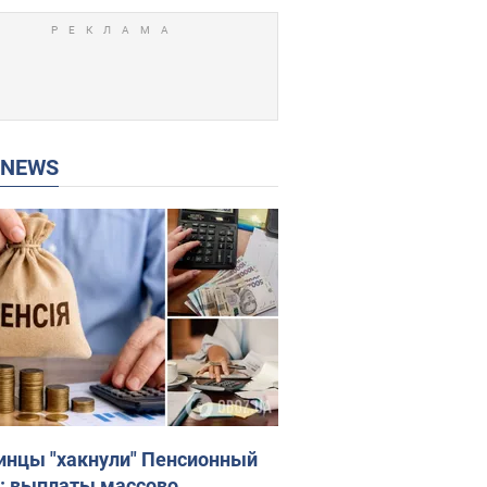
P NEWS
инцы "хакнули" Пенсионный
: выплаты массово