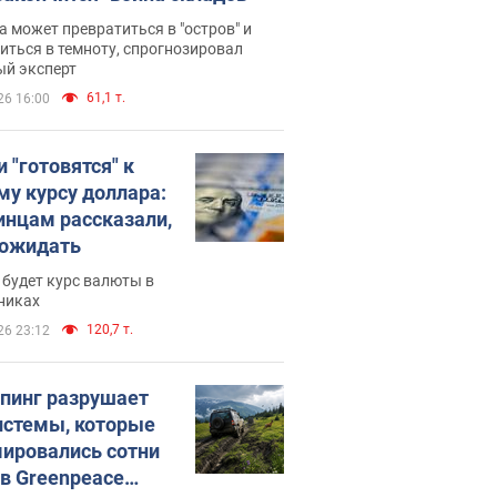
 может превратиться в "остров" и
иться в темноту, спрогнозировал
ый эксперт
61,1 т.
26 16:00
 "готовятся" к
му курсу доллара:
инцам рассказали,
 ожидать
будет курс валюты в
никах
120,7 т.
26 23:12
пинг разрушает
истемы, которые
ировались сотни
 в Greenpeace