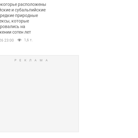
ли тревогу
окогорье расположены
йские и субальпийские
 редкие природные
ексы, которые
ровались на
ении сотен лет
1,6 т.
26 23:00