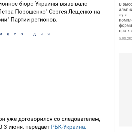
заби
ионное бюро Украины вызывало
В выс
альпи
 Петра Порошенко" Сергея Лещенко на
луга –
рии" Партии регионов.
компл
форми
протяж
идео дня
5.08.20
он уже договорился со следователем,
00 3 июня, передает
РБК-Украина.