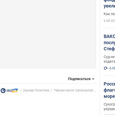
увел
не х
Как п
6.08.20
ВАКС
посл
Стеф
деле
Суд н
ходат
6.0
Подписаться
Росс
флаг
(Архив) Политика
"Черная касса" регионалов:...
море
пост
Сухог
украи