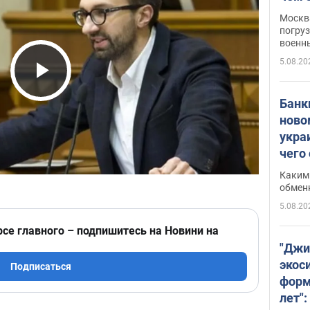
Москва
погруз
военн
5.08.20
Play Video
Банки
ново
укра
чего
Каким 
обмен
5.08.20
рсе главного – подпишитесь на Новини на
"Джи
экос
Подписаться
форм
лет":