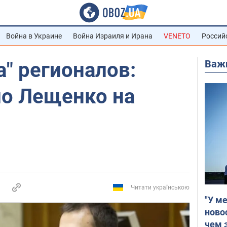
Война в Украине
Война Израиля и Ирана
VENETO
Россий
Важ
а" регионалов:
о Лещенко на
Читати українською
"У м
ново
чем 