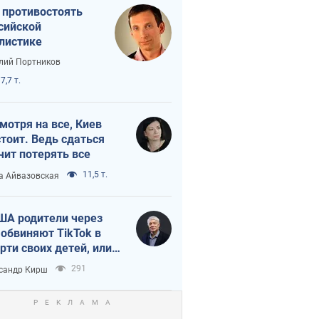
 противостоять
сийской
листике
лий Портников
7,7 т.
мотря на все, Киев
тоит. Ведь сдаться
чит потерять все
11,5 т.
а Айвазовская
ША родители через
 обвиняют TikTok в
рти своих детей, или
ка КНР на молодежь
291
сандр Кирш