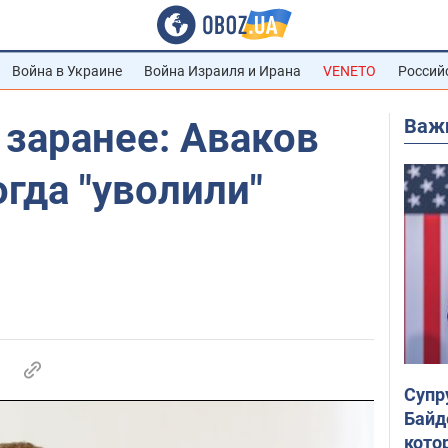
Война в Украине
Война Израиля и Ирана
VENETO
Россий
Важ
 заранее: Аваков
огда "уволили"
Супр
Байд
кото