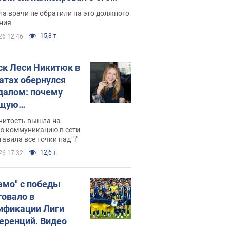
ессивном" раке
а врачи не обратили на это должного
ния
15,8 т.
26 12:46
ск Леси Никитюк в
атах обернулся
далом: почему
ущую
раведливо
нитость вышла на
йтили
ю коммуникацию в сети
тавила все точки над "i"
12,6 т.
26 17:32
амо" с победы
товало в
ификации Лиги
еренций. Видео