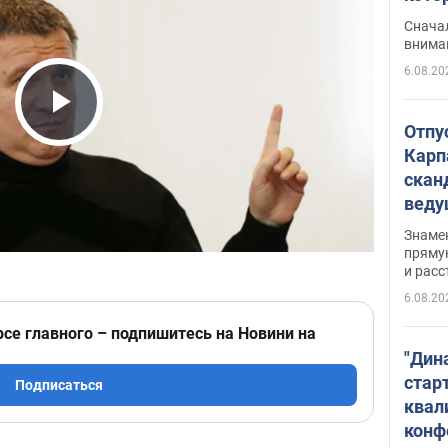
"агр
Сначал
внима
6.08.20
Play Video
Отпу
Карп
скан
вед
несп
Знаме
захе
пряму
и расс
6.08.20
рсе главного – подпишитесь на Новини на
"Дин
стар
Подписаться
квал
конф