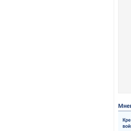
Мн
Кре
вой