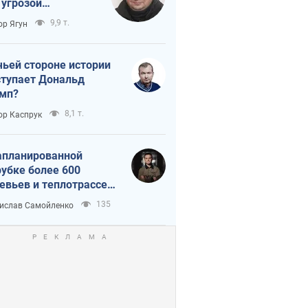
 угрозой
тическая
9,9 т.
ор Ягун
истика
чьей стороне истории
тупает Дональд
мп?
8,1 т.
ор Каспрук
апланированной
убке более 600
евьев и теплотрассе:
 происходит на
135
ислав Самойленко
емках в Киеве