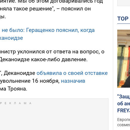
иятие. Мы об этом договаривались год
иняла такое решение", – пояснил он
цы.
TO
 не было: Геращенко пояснил, когда
каноидзе
нистр уклонился от ответа на вопрос, о
Деканоидзе какое-либо давление.
", Деканоидзе
объявила о своей отставке
 увольнение 16 ноября,
назначив
ма Трояна.
"Защ
об а
FREY
подд
Европ
совме