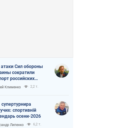
 атаки Сил обороны
аины сократили
порт российских
тепродуктов
2,2 т.
ей Клименко
 супертурнира
учих: спортивній
ендарь осени-2026
6,2 т.
сандр Липенко