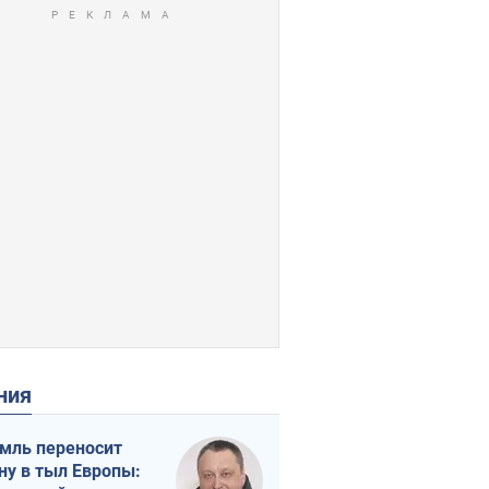
ения
мль переносит
ну в тыл Европы: