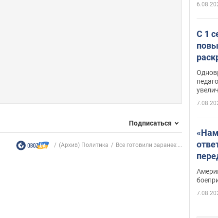
6.08.20
С 1 
повы
раск
Однов
педаг
увелич
7.08.20
Подписаться
«Нам
отве
(Архив) Политика
Все готовили заранее:...
пере
Patri
Амери
боепр
7.08.20