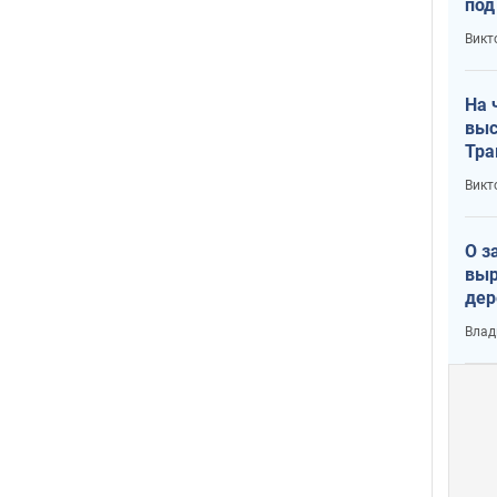
под
кри
Викт
лог
На 
выс
Тра
Викт
О з
выр
дер
что
Влад
Тер