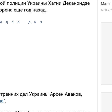
ной полиции Украины Хатии Деканоидзе
Матч 
рена еще год назад.
6.08.20
идео дня
утренних дел Украины Арсен Аваков,
на
".