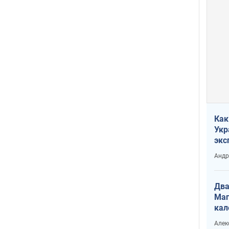
Как
Укр
экс
неф
Андр
Два
Маг
кал
Алек