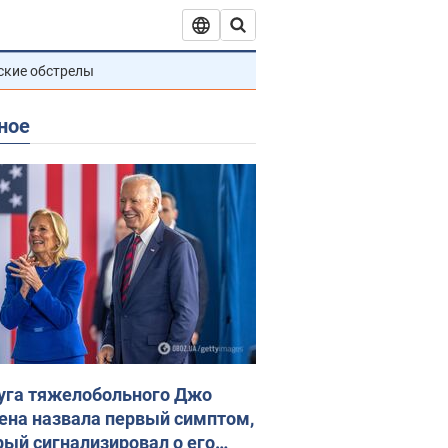
ские обстрелы
ное
уга тяжелобольного Джо
ена назвала первый симптом,
рый сигнализировал о его