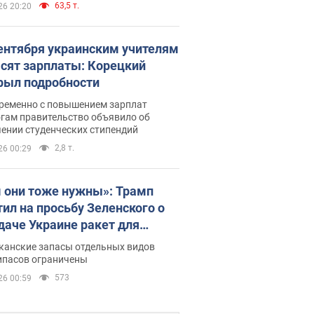
63,5 т.
26 20:20
сентября украинским учителям
сят зарплаты: Корецкий
рыл подробности
ременно с повышением зарплат
огам правительство объявило об
ении студенческих стипендий
2,8 т.
26 00:29
 они тоже нужны»: Трамп
тил на просьбу Зеленского о
даче Украине ракет для
ot
канские запасы отдельных видов
ипасов ограничены
573
26 00:59