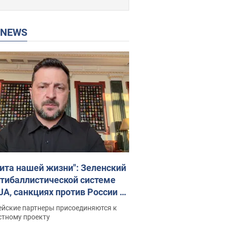
P NEWS
ита нашей жизни": Зеленский
нтибаллистической системе
JA, санкциях против России и
ержке аграриев. Видео
ейские партнеры присоединяются к
стному проекту