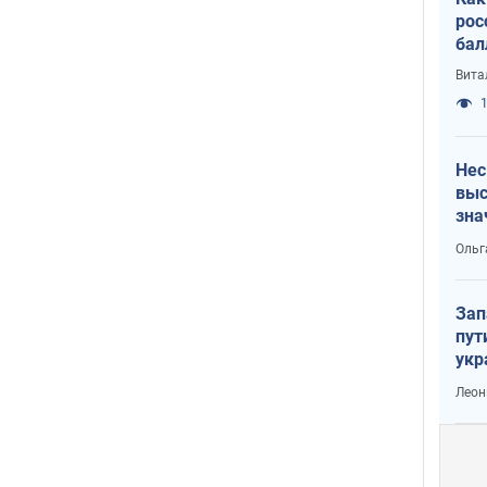
рос
бал
Вита
1
Нес
выс
зна
Ольг
Зап
пут
укр
Леон