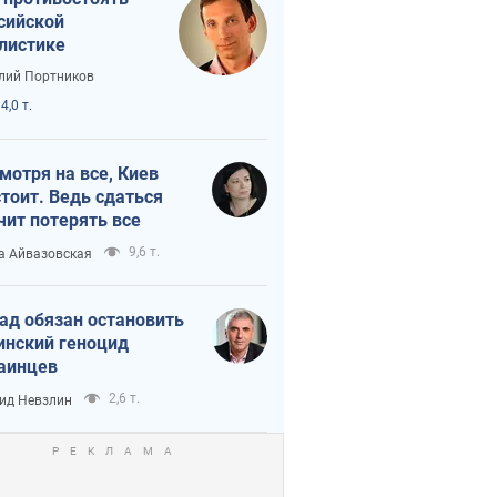
сийской
листике
лий Портников
4,0 т.
мотря на все, Киев
тоит. Ведь сдаться
чит потерять все
9,6 т.
а Айвазовская
ад обязан остановить
инский геноцид
аинцев
2,6 т.
ид Невзлин