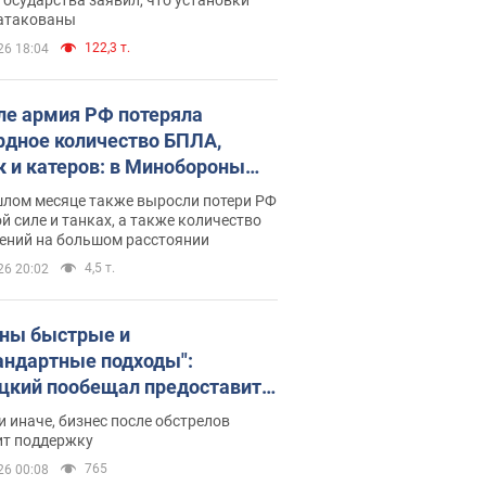
 атакованы
122,3 т.
26 18:04
ле армия РФ потеряла
рдное количество БПЛА,
к и катеров: в Минобороны
родовали статистику
шлом месяце также выросли потери РФ
й силе и танках, а также количество
ений на большом расстоянии
4,5 т.
26 20:02
ны быстрые и
андартные подходы":
цкий пообещал предоставить
есу приоритетный доступ к
и иначе, бизнес после обстрелов
щимся складским
ит поддержку
ещениям
765
26 00:08