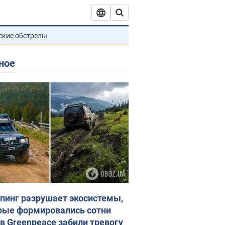
ские обстрелы
ное
пинг разрушает экосистемы,
рые формировались сотни
 в Greenpeace забили тревогу