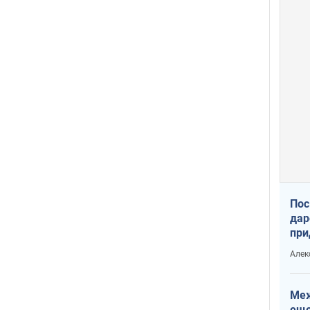
Пос
дар
при
Укр
Алек
Меж
еще