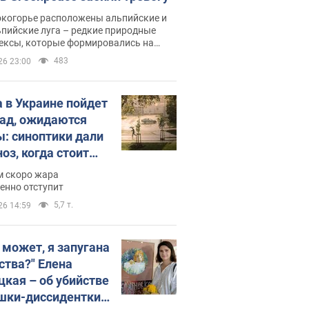
окогорье расположены альпийские и
пийские луга – редкие природные
ексы, которые формировались на
ении сотен лет
483
26 23:00
 в Украине пойдет
пад, ожидаются
ы: синоптики дали
оз, когда стоит
ать изменения
м скоро жара
ды
енно отступит
5,7 т.
26 14:59
, может, я запугана
ства?" Елена
цкая – об убийстве
шки-диссидентки