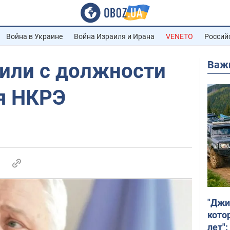
Война в Украине
Война Израиля и Ирана
VENETO
Россий
Важ
лили с должности
я НКРЭ
"Джи
кото
лет":