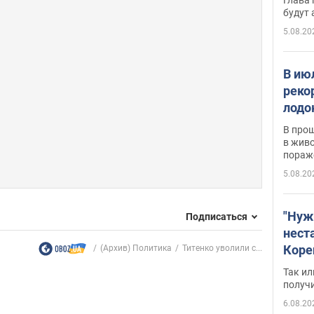
будут
5.08.20
В ию
реко
лодо
обна
В про
в живо
пораж
5.08.20
"Нуж
Подписаться
нест
Коре
(Архив) Политика
Титенко уволили с...
бизн
Так ил
имею
получ
пом
6.08.20