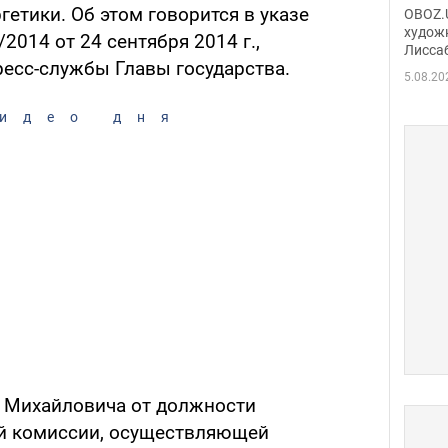
Аллы
гетики. Об этом говорится в указе
OBOZ.U
сына
худож
014 от 24 сентября 2014 г.,
Лисса
Порт
ресс-службы Главы государства.
деть
5.08.20
идео дня
я Михайловича от должности
й комиссии, осуществляющей