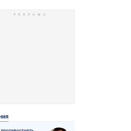
ения
 противостоять