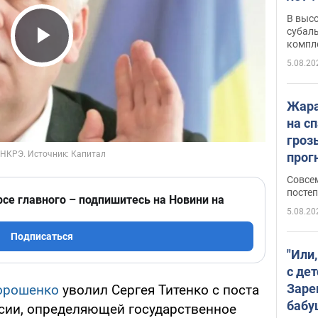
В выс
субаль
компл
Play Video
протяж
5.08.20
Жара
на с
гроз
прогн
ожид
Совсе
пого
постеп
рсе главного – подпишитесь на Новини на
5.08.20
Подписаться
"Или
с дет
Заре
орошенко
уволил Сергея Титенко с поста
бабу
сии, определяющей государственное