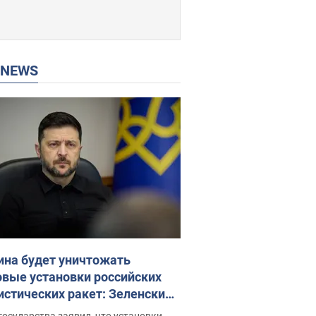
P NEWS
ина будет уничтожать
овые установки российских
истических ракет: Зеленский
ел заседание СНБО
государства заявил, что установки