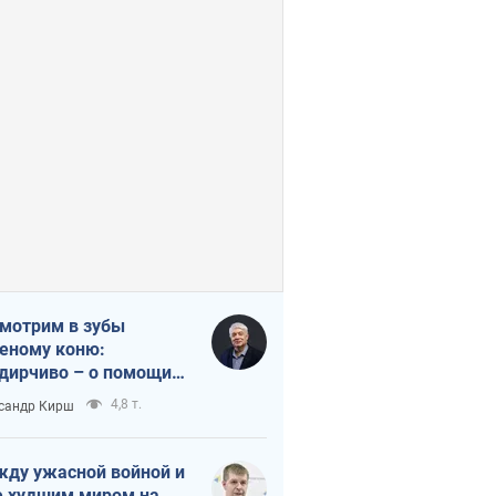
мотрим в зубы
еному коню:
дирчиво – о помощи
аине
4,8 т.
сандр Кирш
ду ужасной войной и
 худшим миром на