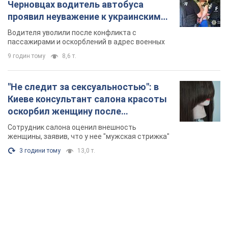
Черновцах водитель автобуса
проявил неуважение к украинским
военным и поплатился за это.
Водителя уволили после конфликта с
Видео
пассажирами и оскорблений в адрес военных
9 годин тому
8,6 т.
"Не следит за сексуальностью": в
Киеве консультант салона красоты
оскорбил женщину после
химиотерапии, разгорелся скандал.
Сотрудник салона оценил внешность
Фото
женщины, заявив, что у нее "мужская стрижка"
3 години тому
13,0 т.