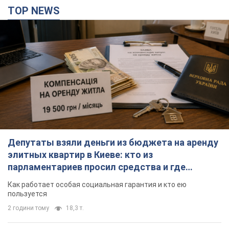
Депутаты взяли деньги из бюджета на аренду
элитных квартир в Киеве: кто из
парламентариев просил средства и где
поселился
Как работает особая социальная гарантия и кто ею
пользуется
2 години тому
18,3 т.
Российская армия совершила массированную
атаку на Одессу: горела историческая часть
города, есть пострадавшие. Фото и видео
Для террора враг применил ракеты и дроны
35 хвилин тому
18,9 т.
Армия России попала в две соседние
многоэтажки в Харькове: двое погибших, 13
пострадавших
Враг умышленно бьет по жилым домам