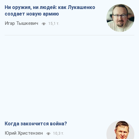
Когда закончится война?
Юрий Христензен
10,3 т.
Украина вступила в состояние
экономического кризиса. Есть ли свет
в конце туннеля?
Вадим Денисенко
8,3 т.
Чей будет Крым, тот и победит (NSJ), а
украинских футбольных чиновников
могут назвать убийцами
Александр Кирш