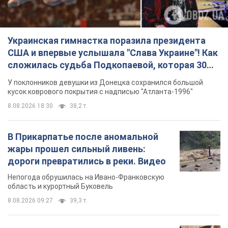
жары прошел сильный ливень:
дороги превратились в реки. Видео
Непогода обрушилась на Ивано-Франковскую
область и курортный Буковель
8.08.2026 09:27
39,3 т.
Женщине начислили 729 тыс. грн
долга за газ из-за показаний
неисправного счетчика: судья
вынес неожиданное решение
Нужно ли платить долг из-за доначисления
8.08.2026 14:43
32,3 т.