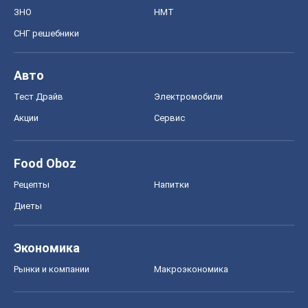
Диеты
Экономика
Рынки и компании
Mакроэкономика
MedOboz
Новости медицины
MAMACLUB
Шоу
Афиша
Сплетни
Красота
Мода
Женский Журнал