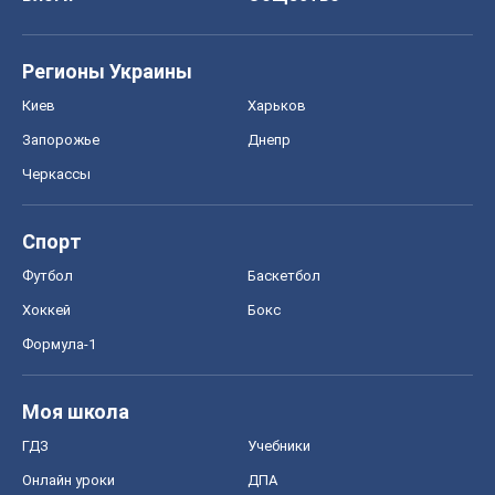
Хоккей
Бокс
Формула-1
Моя школа
ГДЗ
Учебники
Онлайн уроки
ДПА
ЗНО
НМТ
СНГ решебники
Авто
Тест Драйв
Электромобили
Акции
Сервис
Food Oboz
Рецепты
Напитки