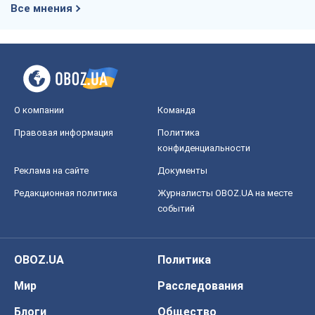
событий
OBOZ.UA
Политика
Мир
Расследования
Блоги
Общество
Регионы Украины
Киев
Харьков
Запорожье
Днепр
Черкассы
Спорт
Футбол
Баскетбол