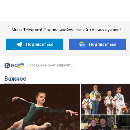
Украинская гимнастка поразила президента
США и впервые услышала "Слава Украине"! Как
сложилась судьба Подкопаевой, которая 30
лет назад завоевала "золото" Олимпиады
У поклонников девушки из Донецка сохранился большой
кусок коврового покрытия с надписью "Атланта-1996"
8.08.2026 18:30
38,2 т.
В Прикарпатье после аномальной