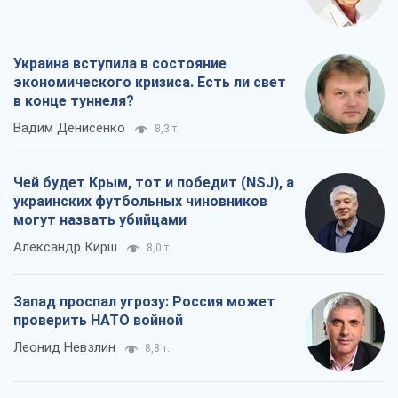
8,0 т.
Запад проспал угрозу: Россия может
проверить НАТО войной
Леонид Невзлин
8,8 т.
Все мнения
О компании
Команда
Правовая информация
Политика
конфиденциальности
Реклама на сайте
Документы
Редакционная политика
Журналисты OBOZ.UA на месте