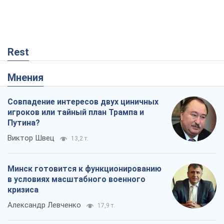
Минск готовится к функционированию
в условиях масштабного военного
кризиса
Александр Левченко
17,9 т.
Ни оружия, ни людей: как Лукашенко
создает новую армию
Игар Тышкевич
15,1 т.