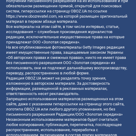
получении письменного разрешения на их использование и при
обязательном размещении прямой, открытой для поисковых
систем, гиперссылки на страницу OBOZ.UA по ссылке
https://www.obozrevatel.com
, на которой размещен оригинальный
материал в первом абзаце материала.
Все материалы на этом сайте, в том числе интервью, статьи,
исследования – служебные произведения журналистов
редакции, исключительные имущественные права на которые
принадлежат ООО «Золотая середина».
На все опубликованные фотоматериалы Getty Images редакция
имеет имущественные права, защищаемые законом Украины
«Об авторских правах и смежных правах», никто не имеет права
без письменного разрешения ООО «Золотая середина» их
использовать, они не подлежат дальнейшему воспроизводству,
переводу, распространению в любой форме.
Редакция OBOZ.UA может не разделять точку зрения,
изложенную в авторском материале. За достоверность
информации, размещенной в рекламных материалах,
ответственность несет рекламодатель.
Запрещено использование материалов размещенных на этом
сайте, даже с указанием гиперссылки на страницу этого сайта,
логотипа OBOZ.UA или любого другого упоминания, но без
письменного разрешения Редакции/ООО «Золотая середина»
Незаконным использованием материалов будет считаться:
любое копирование, публикация, перепечатка, последующее
распространение, использование, переработка с
использованием, включением в состав других материалов,