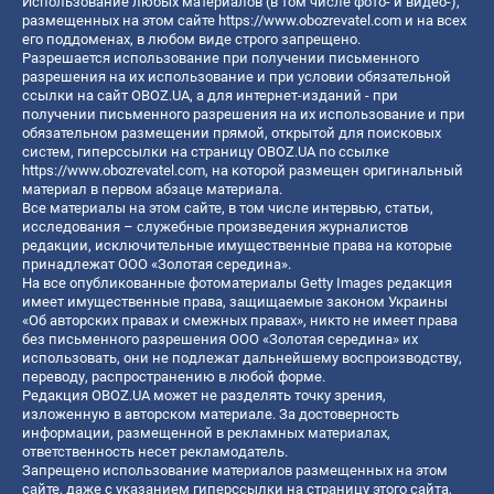
Использование любых материалов (в том числе фото- и видео-),
размещенных на этом сайте
https://www.obozrevatel.com
и на всех
его поддоменах, в любом виде строго запрещено.
Разрешается использование при получении письменного
разрешения на их использование и при условии обязательной
ссылки на сайт OBOZ.UA, а для интернет-изданий - при
получении письменного разрешения на их использование и при
обязательном размещении прямой, открытой для поисковых
систем, гиперссылки на страницу OBOZ.UA по ссылке
https://www.obozrevatel.com
, на которой размещен оригинальный
материал в первом абзаце материала.
Все материалы на этом сайте, в том числе интервью, статьи,
исследования – служебные произведения журналистов
редакции, исключительные имущественные права на которые
принадлежат ООО «Золотая середина».
На все опубликованные фотоматериалы Getty Images редакция
имеет имущественные права, защищаемые законом Украины
«Об авторских правах и смежных правах», никто не имеет права
без письменного разрешения ООО «Золотая середина» их
использовать, они не подлежат дальнейшему воспроизводству,
переводу, распространению в любой форме.
Редакция OBOZ.UA может не разделять точку зрения,
изложенную в авторском материале. За достоверность
информации, размещенной в рекламных материалах,
ответственность несет рекламодатель.
Запрещено использование материалов размещенных на этом
сайте, даже с указанием гиперссылки на страницу этого сайта,