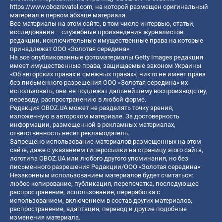
https://www.obozrevatel.com
, на которой размещен оригинальный
материал в первом абзаце материала.
Все материалы на этом сайте, в том числе интервью, статьи,
исследования – служебные произведения журналистов
редакции, исключительные имущественные права на которые
принадлежат ООО «Золотая середина».
На все опубликованные фотоматериалы Getty Images редакция
имеет имущественные права, защищаемые законом Украины
«Об авторских правах и смежных правах», никто не имеет права
без письменного разрешения ООО «Золотая середина» их
использовать, они не подлежат дальнейшему воспроизводству,
переводу, распространению в любой форме.
Редакция OBOZ.UA может не разделять точку зрения,
изложенную в авторском материале. За достоверность
информации, размещенной в рекламных материалах,
ответственность несет рекламодатель.
Запрещено использование материалов размещенных на этом
сайте, даже с указанием гиперссылки на страницу этого сайта,
логотипа OBOZ.UA или любого другого упоминания, но без
письменного разрешения Редакции/ООО «Золотая середина»
Незаконным использованием материалов будет считаться:
любое копирование, публикация, перепечатка, последующее
распространение, использование, переработка с
использованием, включением в состав других материалов,
распространение, адаптация, перевод и другие подобные
изменения материала.