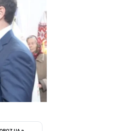
 OBOZ.UA в