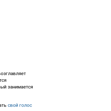
возглавляет
тся
рый занимается
вать
свой голос