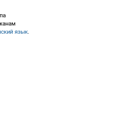
па
ожанам
нский язык
.