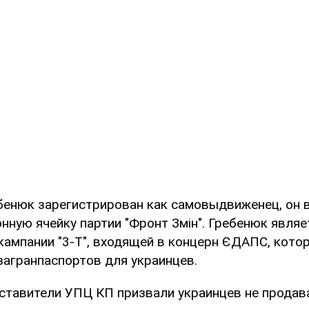
бенюк зарегистрирован как самовыдвиженец, он 
нную ячейку партии "Фронт Змін". Гребенюк являе
кампании "3-Т", входящей в концерн ЄДАПС, кото
загранпаспортов для украинцев.
ставители УПЦ КП призвали украинцев не прода