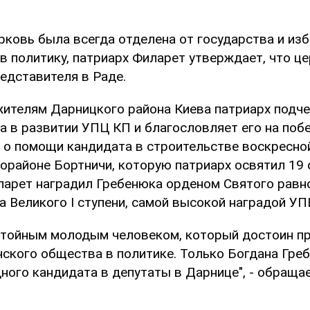
рковь была всегда отделена от государства и изб
в политику, патриарх Филарет утверждает, что ц
едставителя в Раде.
жителям Дарницкого района Киева патриарх подч
 в развитии УПЦ КП и благословляет его на побед
 о помощи кандидата в строительстве воскресно
орайоне Бортничи, которую патриарх освятил 19 
ларет наградил Гребенюка орденом Святого равн
 Великого І ступени, самой высокой наградой УП
стойным молодым человеком, который достоин п
нского общества в политике. Только Богдана Гре
ного кандидата в депутаты в Дарнице", - обращае