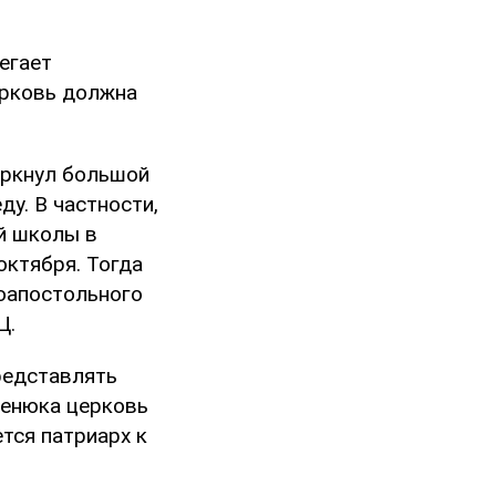
егает
ерковь должна
еркнул большой
у. В частности,
й школы в
октября. Тогда
оапостольного
Ц.
редставлять
бенюка церковь
тся патриарх к