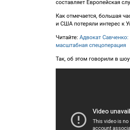
составляет Европейская сл
Как отмечается, большая ча
и США потеряли интерес к У
Читайте:
Адвокат Савченко:
масштабная спецоперация
Так, об этом говорили в шоу