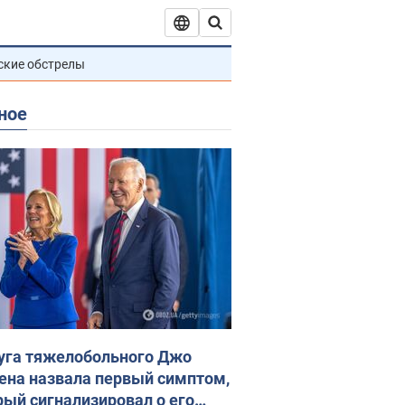
ские обстрелы
ное
уга тяжелобольного Джо
ена назвала первый симптом,
рый сигнализировал о его