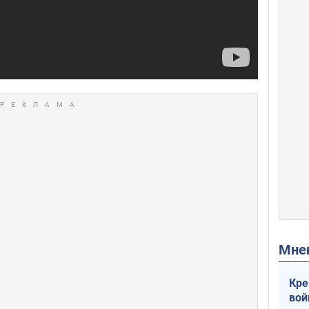
Мн
Кре
вой