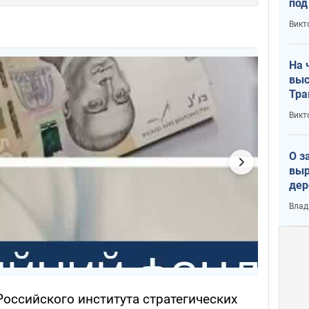
под
кри
Викт
лог
На 
выс
Тра
Викт
О з
выр
дер
что
Влад
Тер
оссийского института стратегических