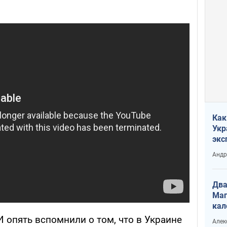
Как
Укр
экс
неф
Андр
Два
Маг
кал
 опять вспомнили о том, что в Украине
Алек