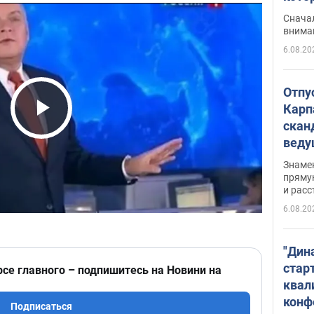
"агр
Сначал
внима
6.08.20
Отпу
Карп
скан
Play Video
вед
несп
Знаме
захе
пряму
и расс
6.08.20
"Дин
стар
рсе главного – подпишитесь на Новини на
квал
конф
Подписаться