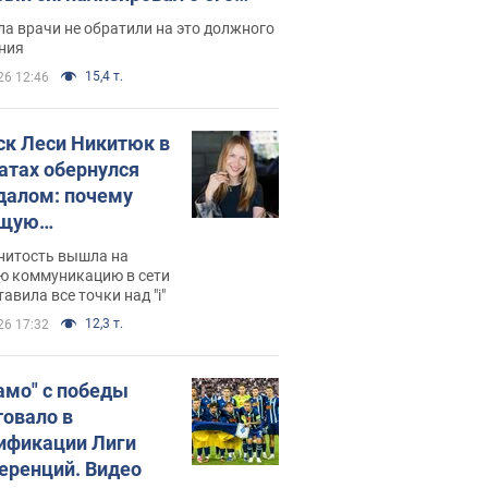
ессивном" раке
а врачи не обратили на это должного
ния
15,4 т.
26 12:46
ск Леси Никитюк в
атах обернулся
далом: почему
ущую
раведливо
нитость вышла на
йтили
ю коммуникацию в сети
тавила все точки над "i"
12,3 т.
26 17:32
амо" с победы
товало в
ификации Лиги
еренций. Видео