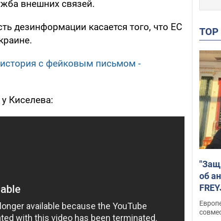
ужба внешних связей.
сть дезинформации касается того, что ЕС
TO
краине.
 история с фейковым письмом -
 у Киселева:
"Защ
об а
FREY
подд
Европ
совме