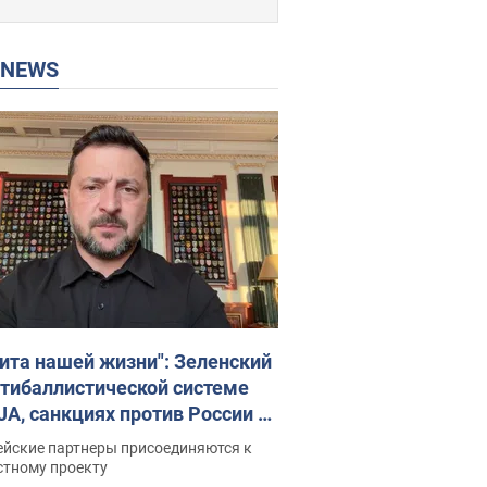
P NEWS
ита нашей жизни": Зеленский
нтибаллистической системе
JA, санкциях против России и
ержке аграриев. Видео
ейские партнеры присоединяются к
стному проекту