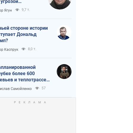
 угрозой
тическая
9,7 т.
ор Ягун
истика
чьей стороне истории
тупает Дональд
мп?
8,0 т.
ор Каспрук
апланированной
убке более 600
евьев и теплотрассе:
 происходит на
57
ислав Самойленко
емках в Киеве