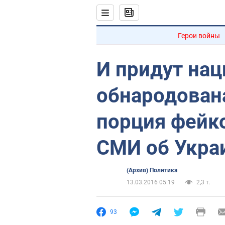
Герои войны
И придут нац
обнародован
порция фейк
СМИ об Укра
(Архив) Политика
13.03.2016 05:19
2,3 т.
93