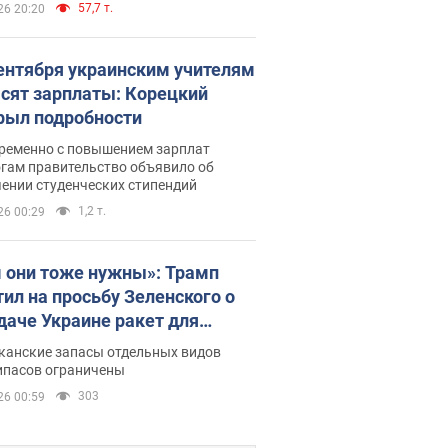
57,7 т.
26 20:20
сентября украинским учителям
сят зарплаты: Корецкий
рыл подробности
ременно с повышением зарплат
огам правительство объявило об
ении студенческих стипендий
1,2 т.
26 00:29
 они тоже нужны»: Трамп
тил на просьбу Зеленского о
даче Украине ракет для
ot
канские запасы отдельных видов
ипасов ограничены
303
26 00:59