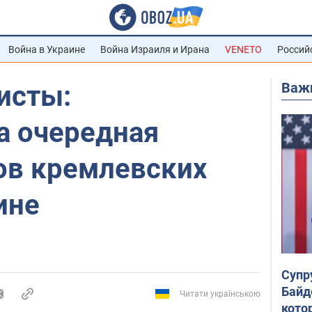
Война в Украине
Война Израиля и Ирана
VENETO
Россий
Важ
исты:
а очередная
ов кремлевских
ине
Супр
Байд
Читати українською
кото