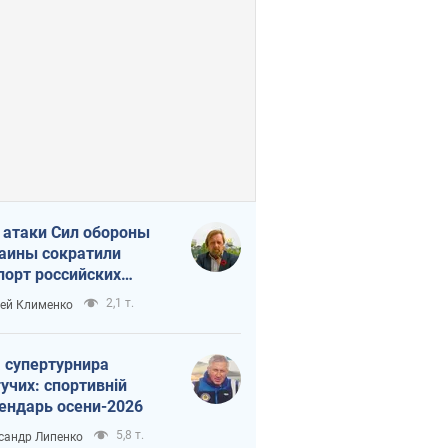
 атаки Сил обороны
аины сократили
порт российских
тепродуктов
2,1 т.
ей Клименко
 супертурнира
учих: спортивній
ендарь осени-2026
5,8 т.
сандр Липенко