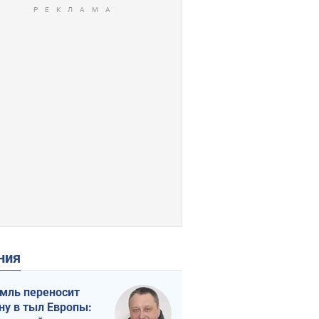
ения
мль переносит
ну в тыл Европы: