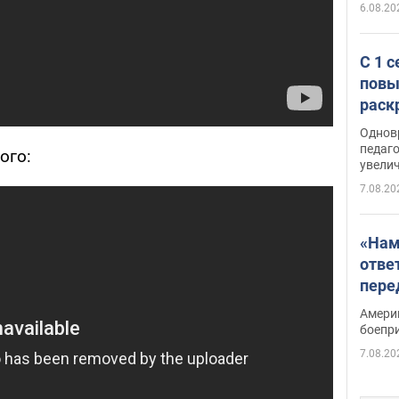
6.08.20
С 1 
повы
раск
Однов
педаг
ого:
увелич
7.08.20
«Нам
отве
пере
Patri
Амери
боепр
7.08.20