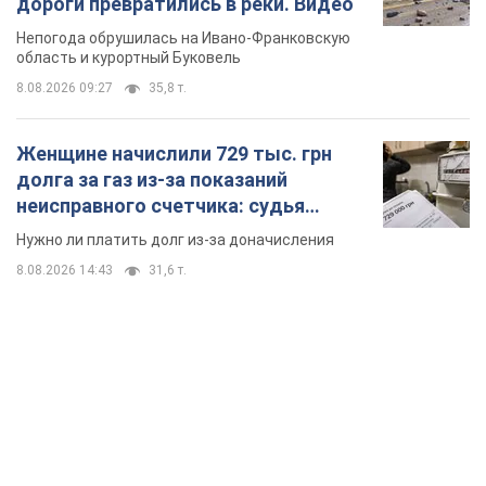
дороги превратились в реки. Видео
Непогода обрушилась на Ивано-Франковскую
область и курортный Буковель
8.08.2026 09:27
35,8 т.
Женщине начислили 729 тыс. грн
долга за газ из-за показаний
неисправного счетчика: судья
вынес неожиданное решение
Нужно ли платить долг из-за доначисления
8.08.2026 14:43
31,6 т.