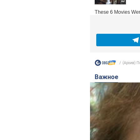
(Архив) П
Важное