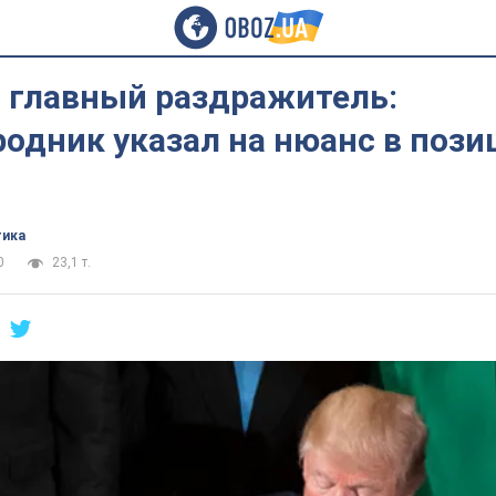
– главный раздражитель:
одник указал на нюанс в пози
тика
0
23,1 т.