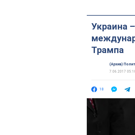
Украина 
междунар
Трампа
(Архив) Поли
7.06.2017 05:1
18