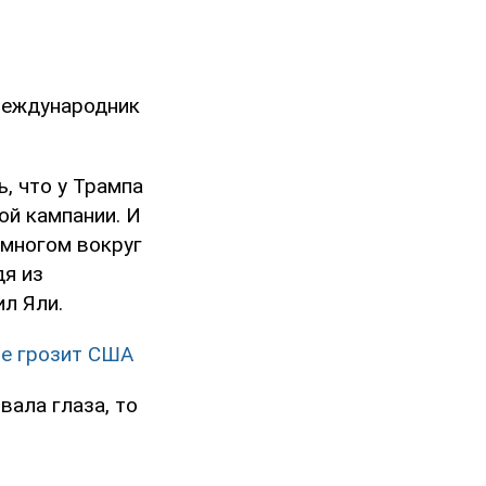
международник
, что у Трампа
ой кампании. И
 многом вокруг
дя из
ил Яли.
не грозит США
вала глаза, то