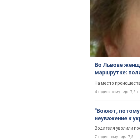
Во Львове женщи
маршрутке: пол
На место происшеств
4 години тому
7,8 т.
"Воюют, потому 
неуважение к ук
Водителя уволили по
7 годин тому
7,8 т.