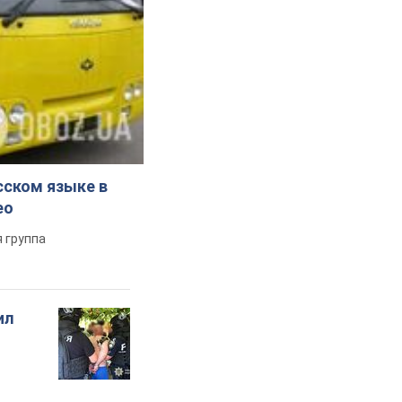
сском языке в
ео
 группа
ил