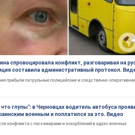
на спровоцировала конфликт, разговаривая на ру
иция составила административный протокол. Вид
ия прибыли патрульные полицейские и следственно-оперативная
что глупы": в Черновцах водитель автобуса прояв
раинским военным и поплатился за это. Видео
сле конфликта с пассажирами и оскорблений в адрес военных