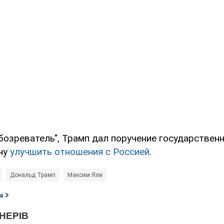
бозреватель", Трамп дал поручение государствен
ну
улучшить отношения с Россией
.
Дональд Трамп
Максим Яли
а