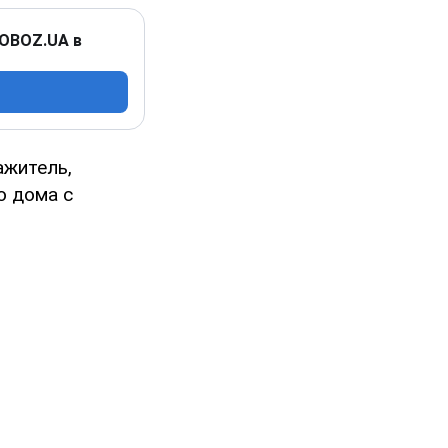
 OBOZ.UA в
ажитель,
о дома с