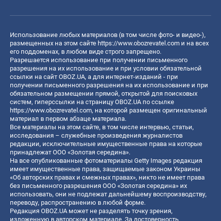
Использование любых материалов (в том числе фото- и видео-),
размещенных на этом сайте
https://www.obozrevatel.com
и на всех
его поддоменах, в любом виде строго запрещено.
Разрешается использование при получении письменного
разрешения на их использование и при условии обязательной
ссылки на сайт OBOZ.UA, а для интернет-изданий - при
получении письменного разрешения на их использование и при
обязательном размещении прямой, открытой для поисковых
систем, гиперссылки на страницу OBOZ.UA по ссылке
https://www.obozrevatel.com
, на которой размещен оригинальный
материал в первом абзаце материала.
Все материалы на этом сайте, в том числе интервью, статьи,
исследования – служебные произведения журналистов
редакции, исключительные имущественные права на которые
принадлежат ООО «Золотая середина».
На все опубликованные фотоматериалы Getty Images редакция
имеет имущественные права, защищаемые законом Украины
«Об авторских правах и смежных правах», никто не имеет права
без письменного разрешения ООО «Золотая середина» их
использовать, они не подлежат дальнейшему воспроизводству,
переводу, распространению в любой форме.
Редакция OBOZ.UA может не разделять точку зрения,
изложенную в авторском материале. За достоверность