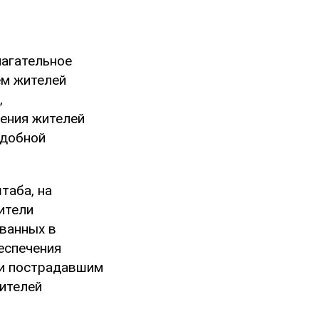
лагательное
ем жителей
,
ения жителей
одобной
таба, на
ители
ванных в
еспечения
щи пострадавшим
жителей