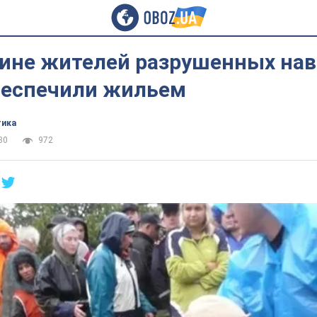
ине жителей разрушенных на
беспечили жильем
тика
30
972