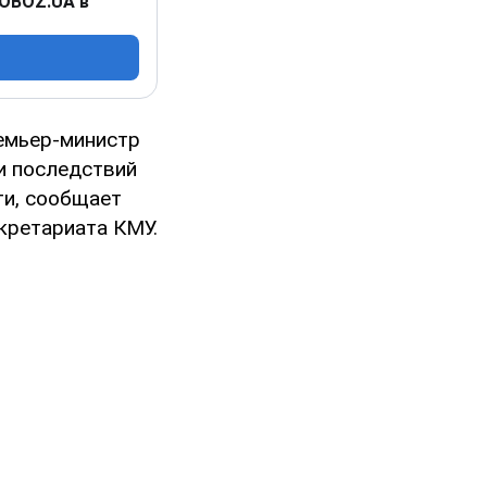
 OBOZ.UA в
емьер-министр
и последствий
ти, сообщает
кретариата КМУ.