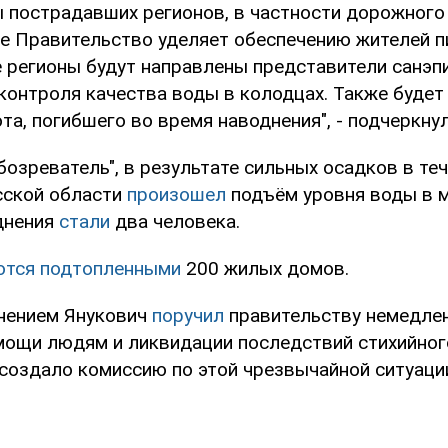
 пострадавших регионов, в частности дорожного
е Правительство уделяет обеспечению жителей п
 регионы будут направлены представители санэп
контроля качества воды в колодцах. Также будет
та, погибшего во время наводнения", - подчеркну
озреватель", в результате сильных осадков в те
сской области
произошел
подъём уровня воды в м
днения
стали
два человека.
ются подтопленными
200 жилых домов.
днением Янукович
поручил
правительству немедлен
мощи людям и ликвидации последствий стихийног
создало комиссию по этой чрезвычайной ситуац