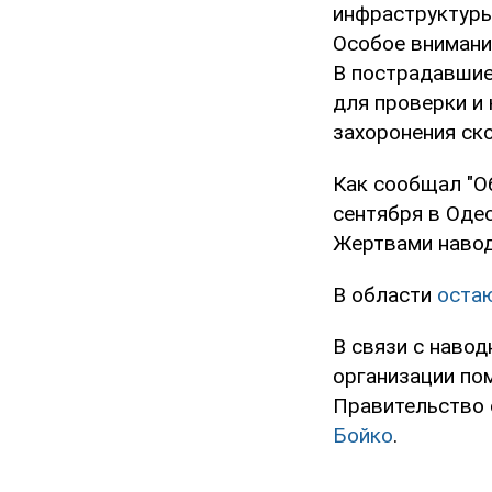
инфраструктуры
Особое внимани
В пострадавшие
для проверки и 
захоронения ско
Как сообщал "Об
сентября в Оде
Жертвами наво
В области
оста
В связи с наво
организации по
Правительство 
Бойко
.