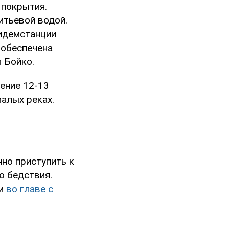
 покрытия.
итьевой водой.
идемстанции
 обеспечена
л Бойко.
чение 12-13
алых реках.
но приступить к
о бедствия.
ии
во главе с