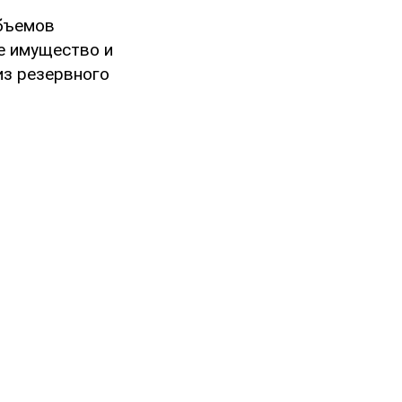
объемов
е имущество и
из резервного
я