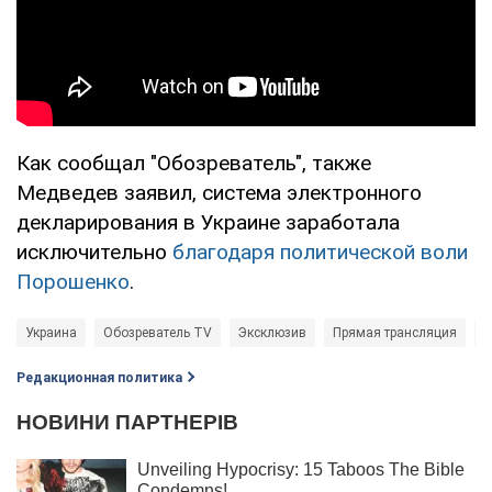
Как сообщал "Обозреватель", также
Медведев заявил, система электронного
декларирования в Украине заработала
исключительно
благодаря политической воли
Порошенко
.
Украина
Обозреватель TV
Эксклюзив
Прямая трансляция
П
Редакционная политика