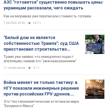
АЗС "готовятся" существенно повышать цены:
украинцам рассказали, чего ожидать
Как на заправках уже переписали стоимость топлива
7.08.2026 22:56
23,7 т.
"Белый дом не является
собственностью Трампа": суд США
приостановил строительство
бального зала стоимостью 400 млн
Трамп уже заявил, что немедленно подаст
долларов
апелляцию, назвав это "ужасным решением"
11 часов назад
3,1 т.
Война меняет не только тактику: в
НГУ показали инженерные решения
против российских FPV-дронов.
Фото
Это "постапокалиптическая эстетика из мира
"Безумного Макса"