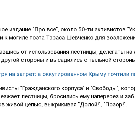
ое издание "Про все", около 50-ти активистов "У
и к могиле поэта Тараса Шевченко для возложени
завшись от использования лестницы, делегаты на
с другой стороны и высадились с тыльной стороны
ря на запрет: в оккупированном Крыму почтили 
ивисты "Гражданского корпуса" и "Свободы", кото
ъезжает лестницы, бросились ему наперерез и за
в живой цепью, выкрикивая "Долой!", "Позор!".