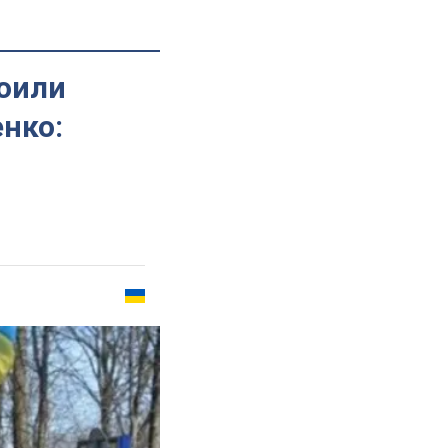
оили
нко: