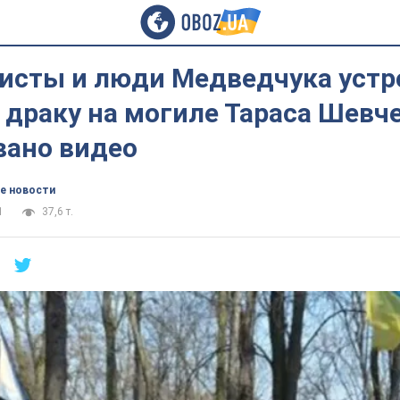
исты и люди Медведчука устр
драку на могиле Тараса Шевче
вано видео
е новости
1
37,6 т.