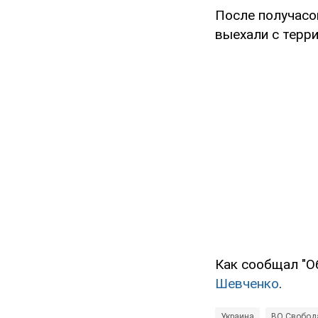
После получасов
выехали с терр
Как сообщал "О
Шевченко
.
Украина
ВО Свобод