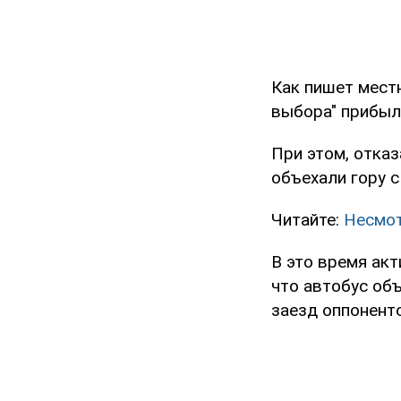
Как пишет местн
выбора" прибыл
При этом, отка
объехали гору 
Читайте:
Несмот
В это время акт
что автобус об
заезд оппоненто