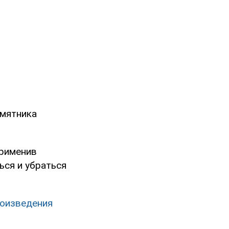
амятника
применив
ься и убраться
роизведения