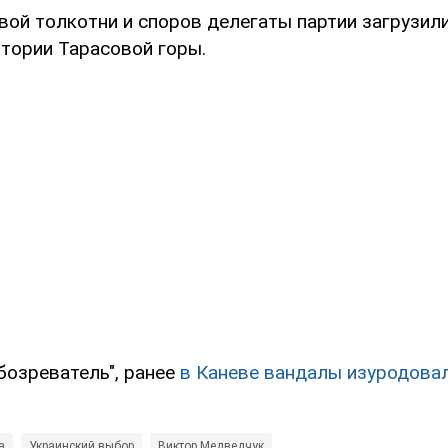
ой толкотни и споров делегаты партии загрузили
итории Тарасовой горы.
бозреватель", ранее
в Каневе вандалы изуродова
а
Украинский выбор
Виктор Медведчук