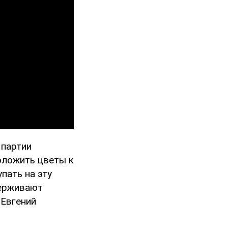
 партии
положить цветы к
пать на эту
держивают
 Евгений