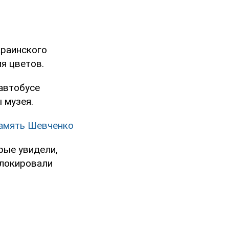
краинского
я цветов.
 автобусе
 музея.
память Шевченко
рые увидели,
блокировали