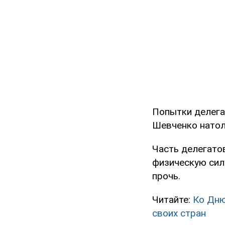
Попытки делега
Шевченко натол
Часть делегато
физическую силу
прочь.
Читайте:
Ко Дню
своих стран