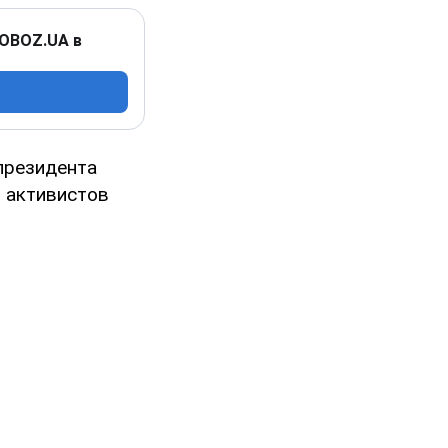
 OBOZ.UA в
 президента
 активистов