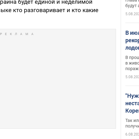
краина будет единой и неделимой
будут
зыке кто разговаривает и кто какие
5.08.20
В ию
реко
лодо
обна
В про
в живо
пораж
5.08.20
"Нуж
нест
Коре
бизн
Так ил
имею
получ
пом
6.08.20