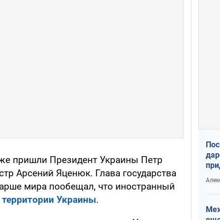
Пос
дар
же пришли Президент Украины Петр
при
тр Арсений Яценюк. Глава государства
Укр
Алек
арше мира пообещал, что иностранный
 территории Украины
.
Меж
еще