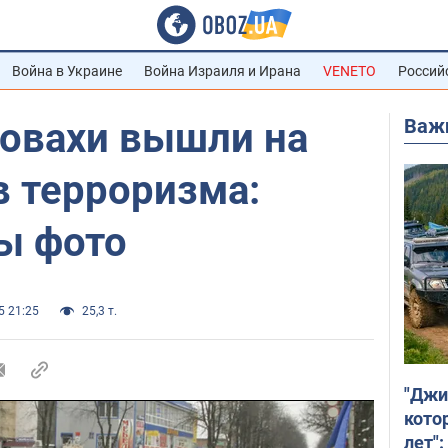
Война в Украине
Война Израиля и Ирана
VENETO
Россий
Важ
овахи вышли на
в терроризма:
ы фото
5 21:25
25,3 т.
"Джи
кото
лет":