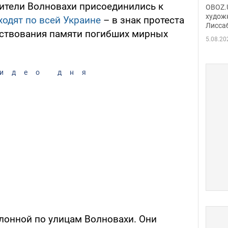
Аллы
жители Волновахи присоединились к
OBOZ.U
сына
худож
одят по всей Украине
– в знак протеста
Лисса
Порт
ествования памяти погибших мирных
деть
5.08.20
идео дня
лонной по улицам Волновахи. Они