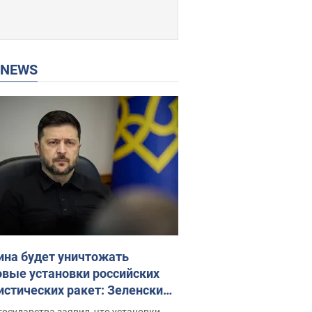
P NEWS
ина будет уничтожать
овые установки российских
истических ракет: Зеленский
ел заседание СНБО
государства заявил, что установки