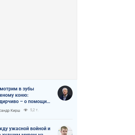
мотрим в зубы
еному коню:
дирчиво – о помощи
аине
5,2 т.
сандр Кирш
ду ужасной войной и
 худшим миром на