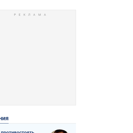
ения
 противостоять