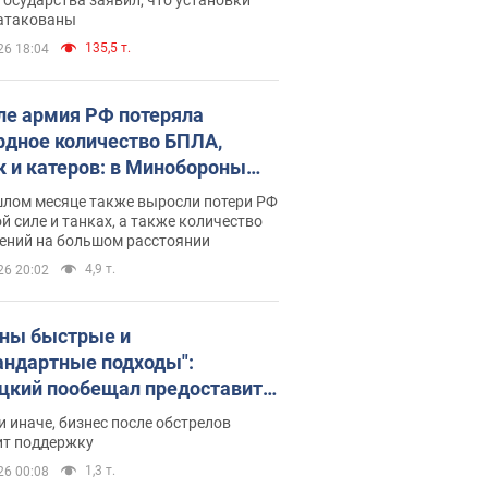
 атакованы
135,5 т.
26 18:04
ле армия РФ потеряла
рдное количество БПЛА,
к и катеров: в Минобороны
родовали статистику
шлом месяце также выросли потери РФ
й силе и танках, а также количество
ений на большом расстоянии
4,9 т.
26 20:02
ны быстрые и
андартные подходы":
цкий пообещал предоставить
есу приоритетный доступ к
и иначе, бизнес после обстрелов
щимся складским
ит поддержку
ещениям
1,3 т.
26 00:08