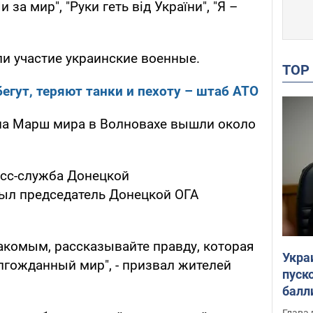
за мир", "Руки геть від України", "Я –
и участие украинские военные.
TO
бегут, теряют танки и пехоту – штаб АТО
 на Марш мира в Волновахе вышли около
есс-служба Донецкой
ыл председатель Донецкой ОГА
акомым, рассказывайте правду, которая
Укра
олгожданный мир", - призвал жителей
пуск
балл
пров
Глава 