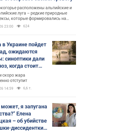
окогорье расположены альпийские и
пийские луга – редкие природные
ексы, которые формировались на
ении сотен лет
624
26 23:00
 в Украине пойдет
пад, ожидаются
ы: синоптики дали
оз, когда стоит
ать изменения
м скоро жара
ды
енно отступит
6,6 т.
26 14:59
, может, я запугана
ства?" Елена
цкая – об убийстве
шки-диссидентки