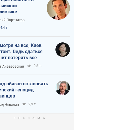
сийской
листике
лий Портников
4,4 т.
мотря на все, Киев
тоит. Ведь сдаться
чит потерять все
9,8 т.
а Айвазовская
ад обязан остановить
инский геноцид
аинцев
2,9 т.
ид Невзлин