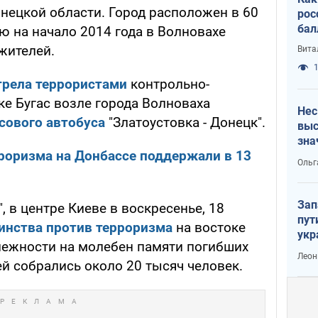
онецкой области. Город расположен в 60
рос
бал
ю на начало 2014 года в Волновахе
жителей.
Вита
1
трела террористами
контрольно-
ке Бугас возле города Волноваха
Нес
сового автобуса
"Златоустовка - Донецк".
выс
зна
роризма на Донбассе поддержали в 13
Ольг
Зап
, в центре Киеве в воскресенье, 18
пут
инства против терроризма
на востоке
укр
лежности на молебен памяти погибших
Леон
й собрались около 20 тысяч человек.