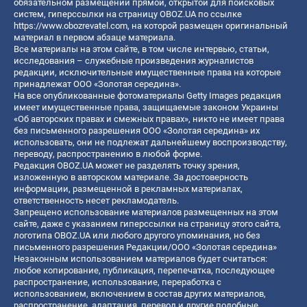
обязательном размещении прямой, открытой для поисковых
систем, гиперссылки на страницу OBOZ.UA по ссылке
https://www.obozrevatel.com
, на которой размещен оригинальный
материал в первом абзаце материала.
Все материалы на этом сайте, в том числе интервью, статьи,
исследования – служебные произведения журналистов
редакции, исключительные имущественные права на которые
принадлежат ООО «Золотая середина».
На все опубликованные фотоматериалы Getty Images редакция
имеет имущественные права, защищаемые законом Украины
«Об авторских правах и смежных правах», никто не имеет права
без письменного разрешения ООО «Золотая середина» их
использовать, они не подлежат дальнейшему воспроизводству,
переводу, распространению в любой форме.
Редакция OBOZ.UA может не разделять точку зрения,
изложенную в авторском материале. За достоверность
информации, размещенной в рекламных материалах,
ответственность несет рекламодатель.
Запрещено использование материалов размещенных на этом
сайте, даже с указанием гиперссылки на страницу этого сайта,
логотипа OBOZ.UA или любого другого упоминания, но без
письменного разрешения Редакции/ООО «Золотая середина»
Незаконным использованием материалов будет считаться:
любое копирование, публикация, перепечатка, последующее
распространение, использование, переработка с
использованием, включением в состав других материалов,
распространение, адаптация, перевод и другие подобные