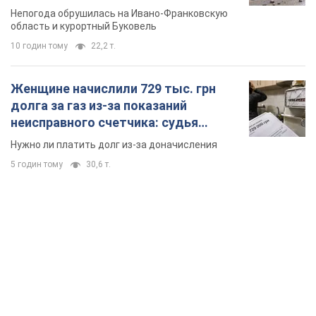
Непогода обрушилась на Ивано-Франковскую
область и курортный Буковель
10 годин тому
22,2 т.
Женщине начислили 729 тыс. грн
долга за газ из-за показаний
неисправного счетчика: судья
вынес неожиданное решение
Нужно ли платить долг из-за доначисления
5 годин тому
30,6 т.