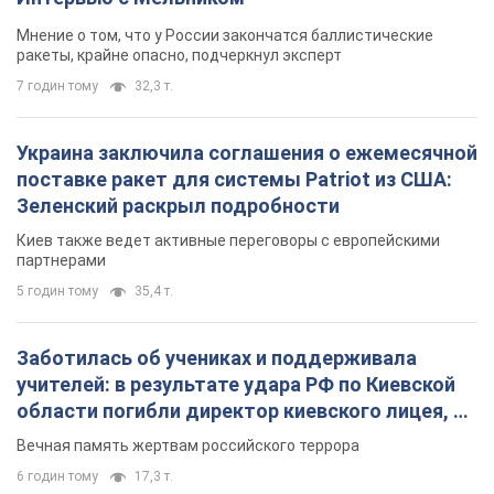
Мнение о том, что у России закончатся баллистические
ракеты, крайне опасно, подчеркнул эксперт
7 годин тому
32,3 т.
Украина заключила соглашения о ежемесячной
поставке ракет для системы Patriot из США:
Зеленский раскрыл подробности
Киев также ведет активные переговоры с европейскими
партнерами
5 годин тому
35,4 т.
Заботилась об учениках и поддерживала
учителей: в результате удара РФ по Киевской
области погибли директор киевского лицея, её
муж и внук
Вечная память жертвам российского террора
6 годин тому
17,3 т.