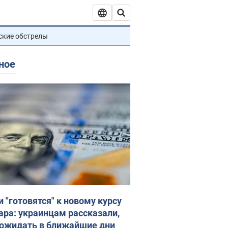
ские обстрелы
ное
и "готовятся" к новому курсу
ара: украинцам рассказали,
 ожидать в ближайшие дни