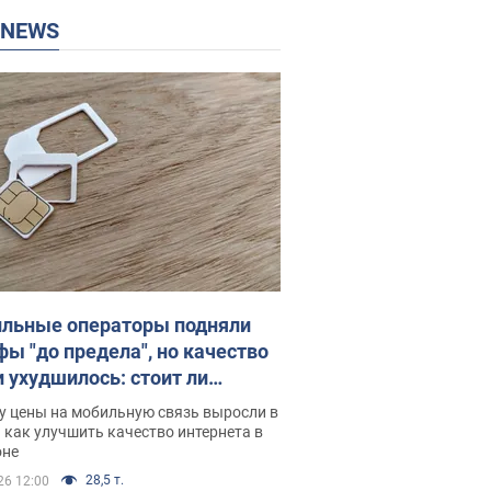
P NEWS
льные операторы подняли
фы "до предела", но качество
и ухудшилось: стоит ли
ваться на цены
у цены на мобильную связь выросли в
 как улучшить качество интернета в
оне
28,5 т.
26 12:00