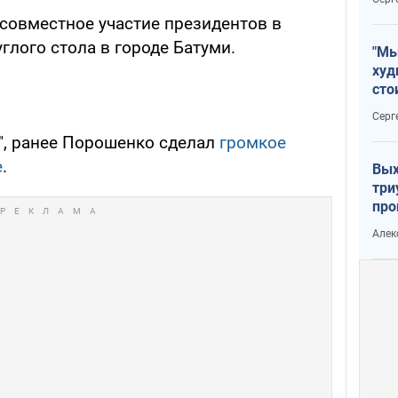
 совместное участие президентов в
глого стола в городе Батуми.
"Мы
худ
сто
отч
Серг
рак
", ранее Порошенко сделал
громкое
е
.
Вых
три
про
хок
Алек