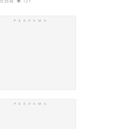
7,2 т.
26 20:48