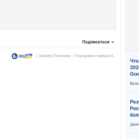
Подписаться
(Архив) Политика
Порошенко прибыл в...
Что
202
Осн
нов
Васи
Рез
Рос
бол
Дмит