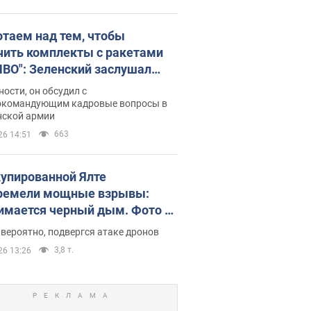
отаем над тем, чтобы
чить комплекты с ракетами
ПВО": Зеленский заслушал
ад Драпатого и объявил о
ности, он обсудил с
х мерах
окомандующим кадровые вопросы в
нской армии
663
26 14:51
купированной Ялте
ремели мощные взрывы:
имается черный дым. Фото и
о
 вероятно, подвергся атаке дронов
3,8 т.
26 13:26