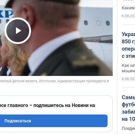
Каким
6.08.20
Укра
Play Video
850 
опер
с эт
Как не
мошен
6.08.20
Самы
футб
рсе главного – подпишитесь на Новини на
заби
на 1
Подписаться
Виде
Поеди