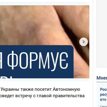
Мн
т Украины также посетит Автономную
Рос
рес
оведет встречу с главой правительства
кто
дик
Серг