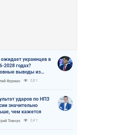
 ожидает украинцев в
6-2028 годах?
овные выводы из
ых прогнозов от НБУ
2,8 т.
лий Фурман
ультат ударов по НПЗ
сии значительно
ьше, чем кажется
2,4 т.
рий Томчук