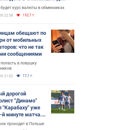
 будет курс валюты в обменниках
152,7 т.
26 22:58
инцам обещают по
грн от мобильных
аторов: что не так
ими сообщениями
 попасть в ловушку
ников
17,1 т.
26 21:02
й дорогой
олист "Динамо"
л "Карабаху" уже
0-й минуте матча.
о
нок проходит в Польше