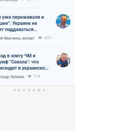
 уже переживали и
шее": Украине не
ит поддаваться
аянию из-за
4,9 т.
ей Марченко, эксперт
етного террора
од в элиту ЧМ и
умф "Сокола": что
исходит в украинском
кее
114
сандр Липенко