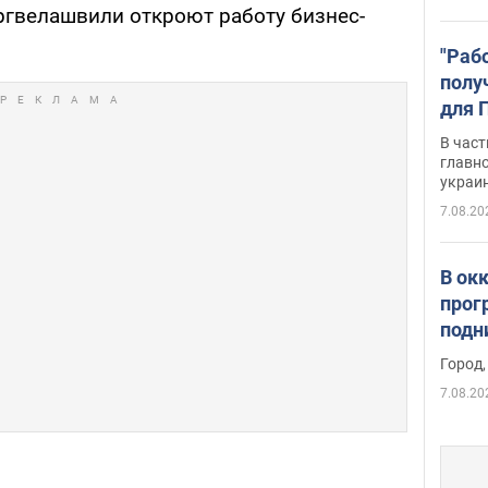
гвелашвили откроют работу бизнес-
"Раб
полу
для 
докл
В част
новы
главн
украи
7.08.20
В ок
прог
подн
виде
Город,
7.08.20