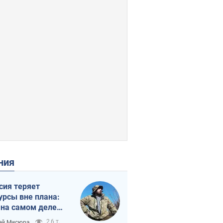
ения
сия теряет
урсы вне плана:
 на самом деле
тует темп войны
2,6 т.
ей Мисюра