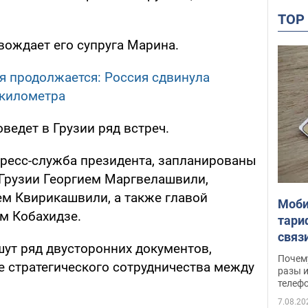
TO
ождает его супруга Марина.
я продолжается: Россия сдвинула
лкилометра
ведет в Грузии ряд встреч.
пресс-служба президента, запланированы
Грузии Георгием Маргвелашвили,
м Квирикашвили, а также главой
Моби
м Кобахидзе.
тари
связ
шут ряд двусторонних документов,
жало
Почем
е стратегического сотрудничества между
разы и
телеф
7.08.20