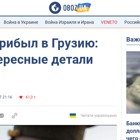
Война в Украине
Война Израиля и Ирана
VENETO
Россий
Важ
рибыл в Грузию:
ересные детали
7 21:16
61,3 т.
Читати українською
Банк
долл
чего