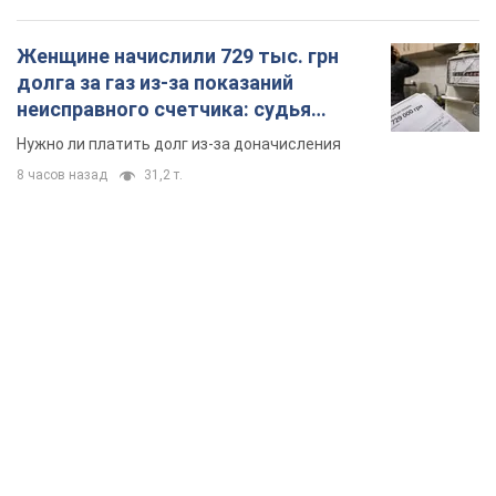
Женщине начислили 729 тыс. грн
долга за газ из-за показаний
неисправного счетчика: судья
вынес неожиданное решение
Нужно ли платить долг из-за доначисления
8 часов назад
31,2 т.