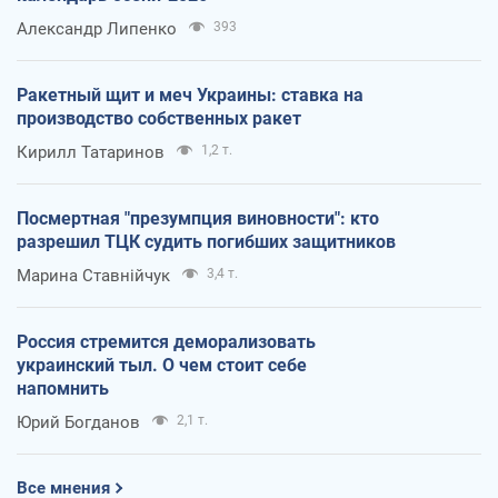
Александр Липенко
393
Ракетный щит и меч Украины: ставка на
производство собственных ракет
Кирилл Татаринов
1,2 т.
Посмертная "презумпция виновности": кто
разрешил ТЦК судить погибших защитников
Марина Ставнійчук
3,4 т.
Россия стремится деморализовать
украинский тыл. О чем стоит себе
напомнить
Юрий Богданов
2,1 т.
Все мнения