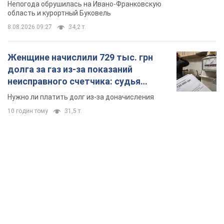
Непогода обрушилась на Ивано-Франковскую
область и курортный Буковель
8.08.2026 09:27
34,2 т.
Женщине начислили 729 тыс. грн
долга за газ из-за показаний
неисправного счетчика: судья
вынес неожиданное решение
Нужно ли платить долг из-за доначисления
10 годин тому
31,5 т.