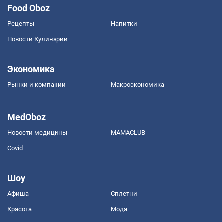
Food Oboz
Рецепты
Напитки
Новости Кулинарии
Экономика
Рынки и компании
Mакроэкономика
MedOboz
Новости медицины
MAMACLUB
Covid
Шоу
Афиша
Сплетни
Красота
Мода