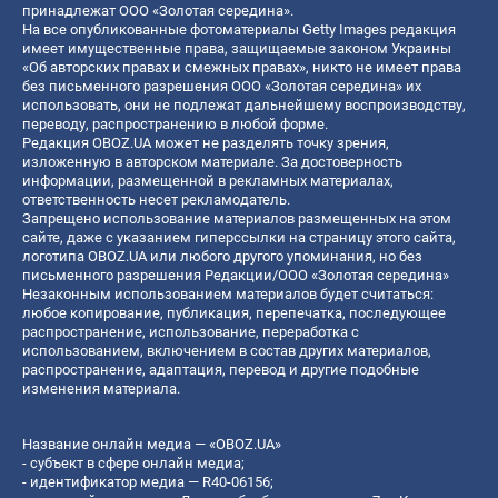
принадлежат ООО «Золотая середина».
На все опубликованные фотоматериалы Getty Images редакция
имеет имущественные права, защищаемые законом Украины
«Об авторских правах и смежных правах», никто не имеет права
без письменного разрешения ООО «Золотая середина» их
использовать, они не подлежат дальнейшему воспроизводству,
переводу, распространению в любой форме.
Редакция OBOZ.UA может не разделять точку зрения,
изложенную в авторском материале. За достоверность
информации, размещенной в рекламных материалах,
ответственность несет рекламодатель.
Запрещено использование материалов размещенных на этом
сайте, даже с указанием гиперссылки на страницу этого сайта,
логотипа OBOZ.UA или любого другого упоминания, но без
письменного разрешения Редакции/ООО «Золотая середина»
Незаконным использованием материалов будет считаться:
любое копирование, публикация, перепечатка, последующее
распространение, использование, переработка с
использованием, включением в состав других материалов,
распространение, адаптация, перевод и другие подобные
изменения материала.
Название онлайн медиа — «OBOZ.UA»
- субъект в сфере онлайн медиа;
- идентификатор медиа — R40-06156;