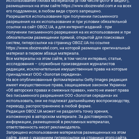
Использование любых материалов (в том числе фото- и видео-),
размещенных на этом сайте
https://www.obozrevatel.com
и на всех
его поддоменах, в любом виде строго запрещено.
Разрешается использование при получении письменного
разрешения на их использование и при условии обязательной
ссылки на сайт OBOZ.UA, а для интернет-изданий - при
получении письменного разрешения на их использование и при
обязательном размещении прямой, открытой для поисковых
систем, гиперссылки на страницу OBOZ.UA по ссылке
https://www.obozrevatel.com
, на которой размещен оригинальный
материал в первом абзаце материала.
Все материалы на этом сайте, в том числе интервью, статьи,
исследования – служебные произведения журналистов
редакции, исключительные имущественные права на которые
принадлежат ООО «Золотая середина».
На все опубликованные фотоматериалы Getty Images редакция
имеет имущественные права, защищаемые законом Украины
«Об авторских правах и смежных правах», никто не имеет права
без письменного разрешения ООО «Золотая середина» их
использовать, они не подлежат дальнейшему воспроизводству,
переводу, распространению в любой форме.
Редакция OBOZ.UA может не разделять точку зрения,
изложенную в авторском материале. За достоверность
информации, размещенной в рекламных материалах,
ответственность несет рекламодатель.
Запрещено использование материалов размещенных на этом
сайте, даже с указанием гиперссылки на страницу этого сайта,