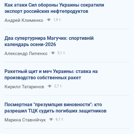
Как атаки Сил обороны Украины сократили
экспорт российских нефтепродуктов
Андрей Клименко
1,9 т.
Два супертурнира Магучих: спортивній
календарь осени-2026
Александр Липенко
5,1 т.
Ракетный щит и меч Украины: ставка на
производство собственных ракет
Кирилл Татаринов
2,7 т.
Посмертная "презумпция виновности": кто
разрешил ТЦК судить погибших защитников
Марина Ставнійчук
6,1 т.