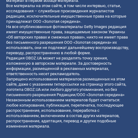
материал в первом абзаце материала.
Все материалы на этом сайте, в том числе интервью, статьи,
исследования – служебные произведения журналистов
редакции, исключительные имущественные права на которые
принадлежат ООО «Золотая середина».
На все опубликованные фотоматериалы Getty Images редакция
имеет имущественные права, защищаемые законом Украины
«Об авторских правах и смежных правах», никто не имеет права
без письменного разрешения ООО «Золотая середина» их
использовать, они не подлежат дальнейшему воспроизводству,
переводу, распространению в любой форме.
Редакция OBOZ.UA может не разделять точку зрения,
изложенную в авторском материале. За достоверность
информации, размещенной в рекламных материалах,
ответственность несет рекламодатель.
Запрещено использование материалов размещенных на этом
сайте, даже с указанием гиперссылки на страницу этого сайта,
логотипа OBOZ.UA или любого другого упоминания, но без
письменного разрешения Редакции/ООО «Золотая середина»
Незаконным использованием материалов будет считаться:
любое копирование, публикация, перепечатка, последующее
распространение, использование, переработка с
использованием, включением в состав других материалов,
распространение, адаптация, перевод и другие подобные
изменения материала.