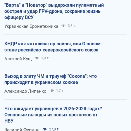
"Варта" и "Новатор" выдержали пулеметный
обстрел и удар FPV-дрона, сохранив жизнь
офицеру ВСУ
Украинская Бронетехника
3,8 т.
КНДР как катализатор войны, или О новом
этапе российско-северокорейского союза
Алексей Кущ
3,9 т.
Выход в элиту ЧМ и триумф "Сокола": что
происходит в украинском хоккее
Александр Липенко
1,7 т.
Что ожидает украинцев в 2026-2028 годах?
Основные выводы из новых прогнозов от
НБУ
Василий Фурман
27,8 т.