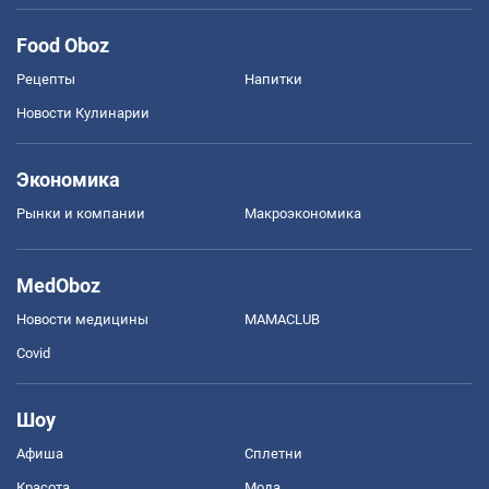
Food Oboz
Рецепты
Напитки
Новости Кулинарии
Экономика
Рынки и компании
Mакроэкономика
MedOboz
Новости медицины
MAMACLUB
Covid
Шоу
Афиша
Сплетни
Красота
Мода