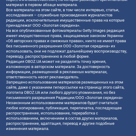
материал в первом абзаце материала.
Все материалы на этом сайте, в том числе интервью, статьи,
исследования – служебные произведения журналистов
редакции, исключительные имущественные права на которые
принадлежат ООО «Золотая середина».
На все опубликованные фотоматериалы Getty Images редакция
имеет имущественные права, защищаемые законом Украины
«Об авторских правах и смежных правах», никто не имеет права
без письменного разрешения ООО «Золотая середина» их
использовать, они не подлежат дальнейшему воспроизводству,
переводу, распространению в любой форме.
Редакция OBOZ.UA может не разделять точку зрения,
изложенную в авторском материале. За достоверность
информации, размещенной в рекламных материалах,
ответственность несет рекламодатель.
Запрещено использование материалов размещенных на этом
сайте, даже с указанием гиперссылки на страницу этого сайта,
логотипа OBOZ.UA или любого другого упоминания, но без
письменного разрешения Редакции/ООО «Золотая середина»
Незаконным использованием материалов будет считаться:
любое копирование, публикация, перепечатка, последующее
распространение, использование, переработка с
использованием, включением в состав других материалов,
распространение, адаптация, перевод и другие подобные
изменения материала.