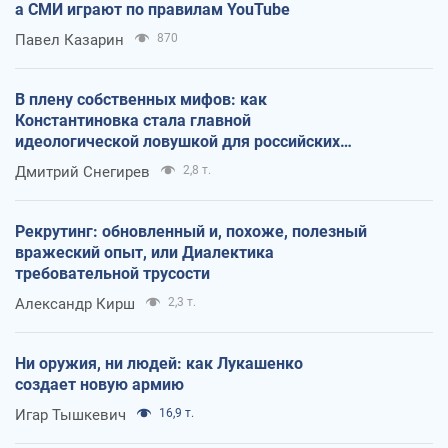
а СМИ играют по правилам YouTube
Павел Казарин
870
В плену собственных мифов: как
Константиновка стала главной
идеологической ловушкой для российских
оккупантов
Дмитрий Снегирев
2,8 т.
Рекрутинг: обновленный и, похоже, полезный
вражеский опыт, или Диалектика
требовательной трусости
Александр Кирш
2,3 т.
Ни оружия, ни людей: как Лукашенко
создает новую армию
Игар Тышкевич
16,9 т.