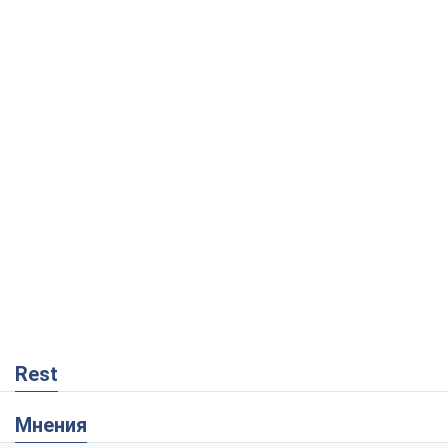
Rest
Мнения
Совпадение интересов двух циничных
игроков или тайный план Трампа и
Путина?
Виктор Швец
2,9 т.
Минск готовится к функционированию
в условиях масштабного военного