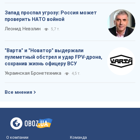
сохранив жизнь офицеру ВСУ
Украинская Бронетехника
4,5 т.
Все мнения
О компании
Команда
Правовая информация
Политика
конфиденциальности
Реклама на сайте
Документы
Редакционная политика
Журналисты OBOZ.UA на месте
событий