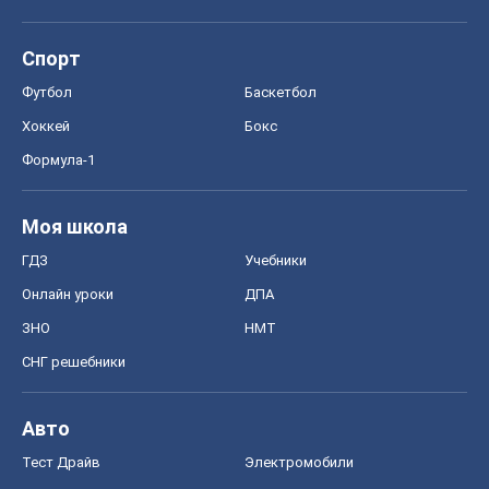
Моя школа
ГДЗ
Учебники
Онлайн уроки
ДПА
ЗНО
НМТ
СНГ решебники
Авто
Тест Драйв
Электромобили
Акции
Сервис
Food Oboz
Рецепты
Напитки
Диеты
Экономика