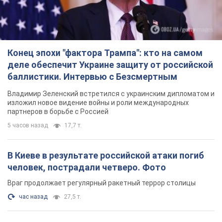
изложил новое видение войны и роли международных
партнеров в борьбе с Россией
5 часов назад
17,7 т.
В Киеве в результате российской атаки погиб
человек, пострадали четверо. Фото
Враг продолжает регулярный ракетный террор столицы
час назад
27,5 т.
Украина поразила Ильский и Сызранский НПЗ и
пост наблюдения на буровой установке
"Сиваш": Генштаб раскрыл детали. Фото и
видео
Россию область всю ночь атаковали БПЛА
11 минут назад
3,6 т.