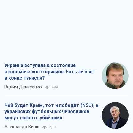
Украина вступила в состояние
экономического кризиса. Есть ли свет
в конце туннеля?
Вадим Денисенко
489
Чей будет Крым, тот и победит (NSJ), а
украинских футбольных чиновников
могут назвать убийцами
Александр Кирш
2,1 т.
Запад проспал угрозу: Россия может
проверить НАТО войной
Леонид Невзлин
5,7 т.
"Варта" и "Новатор" выдержали
пулеметный обстрел и удар FPV-дрона,