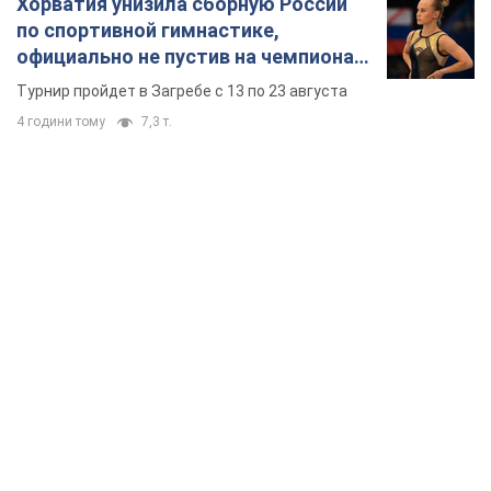
Хорватия унизила сборную России
по спортивной гимнастике,
официально не пустив на чемпионат
Европы основных спортсменов
Турнир пройдет в Загребе с 13 по 23 августа
4 години тому
7,3 т.