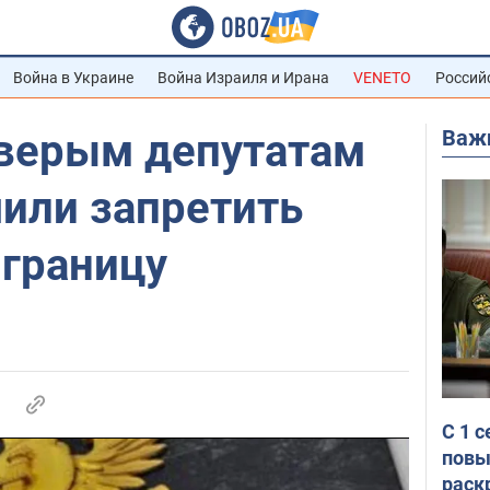
Война в Украине
Война Израиля и Ирана
VENETO
Россий
Важ
тверым депутатам
или запретить
 границу
С 1 
повы
раск