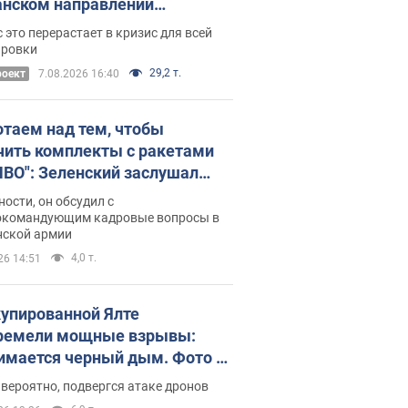
нском направлении
ический дискомфорт: как это
 это перерастает в кризис для всей
ось
ировки
29,2 т.
роект
7.08.2026 16:40
отаем над тем, чтобы
чить комплекты с ракетами
ПВО": Зеленский заслушал
ад Драпатого и объявил о
ности, он обсудил с
х мерах
окомандующим кадровые вопросы в
нской армии
4,0 т.
26 14:51
купированной Ялте
ремели мощные взрывы:
имается черный дым. Фото и
о
 вероятно, подвергся атаке дронов