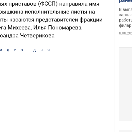
ране
ых приставов (ФССП) направила имя
скол
В вып
арышкина исполнительные листы на
певи
зарпла
нты касаются представителей фракции
работ
филар
ега Михеева, Илья Пономарева,
8.08.20
ксандра Четверикова
идео дня