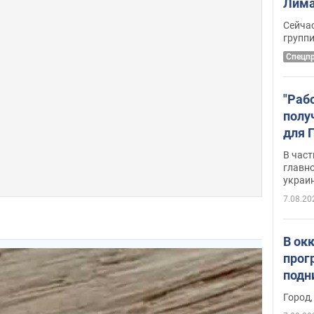
Лима
крит
Сейчас
удал
групп
Спецп
"Раб
полу
для 
докл
В част
новы
главн
украи
7.08.20
В ок
прог
подн
виде
Город,