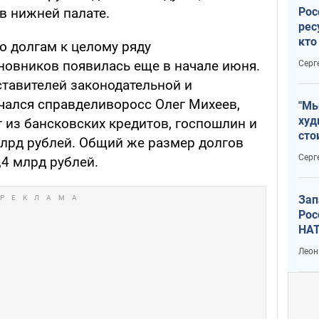
Рос
 в нижней палате.
рес
кто
о долгам к целому ряду
дик
овников появилась еще в начале июня.
Серг
ставителей законодательной и
чался справделиворосс Олег Михеев,
"Мы
худ
 из бансковских кредитов, госпошлин и
сто
млрд рублей. Общий же размер долгов
отч
Серг
4 млрд рублей.
рак
Зап
Рос
НАТ
Леон