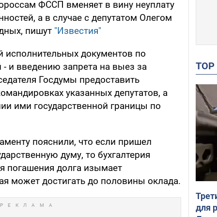
ороссам ФССП вменяет в вину неуплату
остей, а в случае с депутатом Олегом
дных, пишут
"Известия"
й исполнительных документов по
TO
- и введению запрета на выез за
седателя Госдумы предоставить
мандировках указанных депутатов, а
нии ими государственной границы по
аменту пояснили, что если пришел
дарственную думу, то бухгалтерия
ля погашения долга изымает
ая может достигать до половины оклада.
Трет
для 