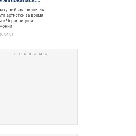
е жаловалась:
ько получала
лату не была включена
ца
та артистки за время
ы в Черновицкой
монии
26 04:01