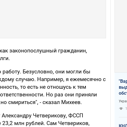
, как законопослушный гражданин,
лги.
работу. Безусловно, они могли бы
ждому случаю. Например, я ежемесячно с
"Ва
ость, то есть не отношусь к тем
выд
обс
ответственности. Но раз они приняли
дро
но смириться", - сказал Михеев.
Укра
офи
1
у Александру Четверикову, ФССП
 23,2 млн рублей. Сам Четвериков,
КНД