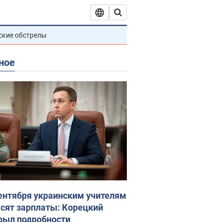
ские обстрелы
ное
сентября украинским учителям
сят зарплаты: Корецкий
рыл подробности