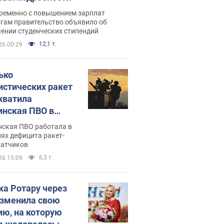
ременно с повышением зарплат
огам правительство объявило об
ении студенческих стипендий
12,1 т.
26 00:29
ько
истических ракет
хватила
инская ПВО в
: в Минобороны
нская ПВО работала в
али цифру
ях дефицита ракет-
ватчиков
6,3 т.
26 15:09
ка Ротару через
изменила свою
ию, на которую