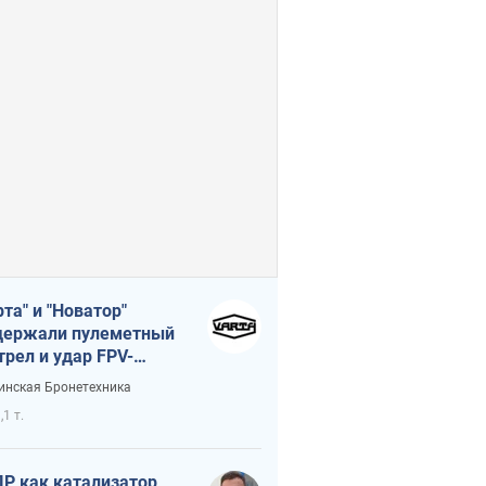
рта" и "Новатор"
ержали пулеметный
трел и удар FPV-
на, сохранив жизнь
инская Бронетехника
церу ВСУ
,1 т.
Р как катализатор