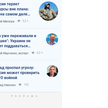
сия теряет
урсы вне плана:
 на самом деле
тует темп войны
5,2 т.
ей Мисюра
 уже переживали и
шее": Украине не
ит поддаваться
аянию из-за
6,2 т.
ей Марченко, эксперт
етного террора
ад проспал угрозу:
сия может проверить
О войной
192
ид Невзлин