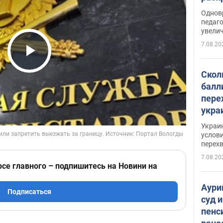
Однов
педаг
увелич
7.08.20
Play Video
Скол
балл
пере
укра
июле
Украи
назв
услови
перех
7.08.20
рсе главного – подпишитесь на Новини на
Аури
Подписаться
суд 
пенс