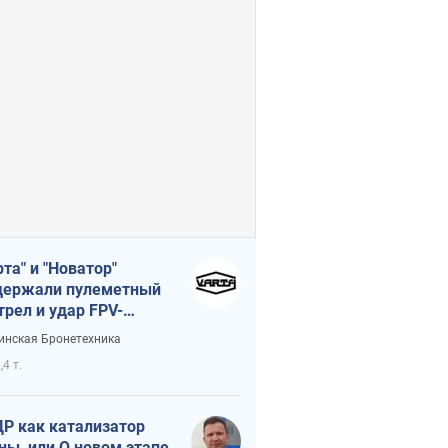
рта" и "Новатор"
ержали пулеметный
трел и удар FPV-
на, сохранив жизнь
инская Бронетехника
церу ВСУ
,4 т.
Р как катализатор
ны, или О новом этапе