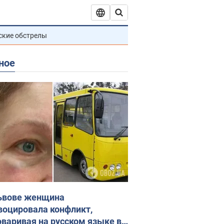
ские обстрелы
ное
ьвове женщина
воцировала конфликт,
оваривая на русском языке в