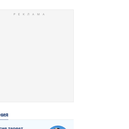
ения
сия теряет