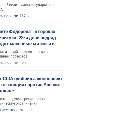
рвый визит главы государства в
ад
38,7 т.
26 19:07
ните Федорова": в городах
ины уже 23-й день подряд
одят массовые митинги с
атами. Фото и видео
ники акций продолжают серию
евных протестов
1,2 т.
26 20:22
т США одобрил законопроект
а о санкциях против России:
дальше
ент предусматривает новые
мические ограничения
3,1 т.
8.2026 20:29