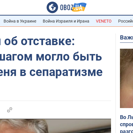
Война в Украине
Война Израиля и Ирана
VENETO
Россий
Важ
об отставке:
агом могло быть
еня в сепаратизме
Во Л
спро
разг