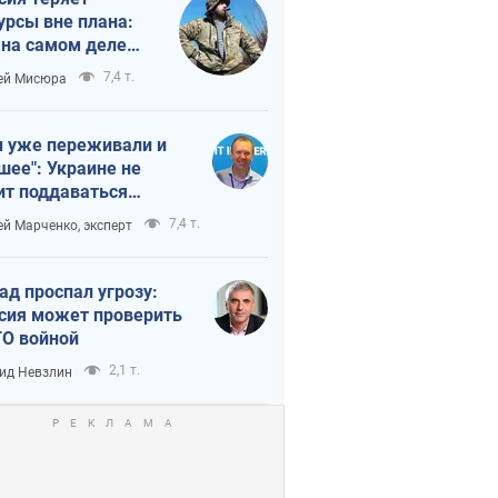
урсы вне плана:
 на самом деле
тует темп войны
7,4 т.
ей Мисюра
 уже переживали и
шее": Украине не
ит поддаваться
аянию из-за
7,4 т.
ей Марченко, эксперт
етного террора
ад проспал угрозу:
сия может проверить
О войной
2,1 т.
ид Невзлин