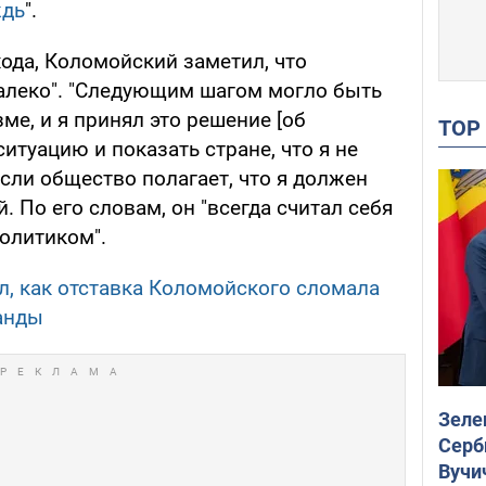
дь
".
хода, Коломойский заметил, что
алеко". "Следующим шагом могло быть
ме, и я принял это решение [об
TO
ситуацию и показать стране, что я не
если общество полагает, что я должен
. По его словам, он "всегда считал себя
олитиком".
л, как отставка Коломойского сломала
анды
Зеле
Серб
Вучи