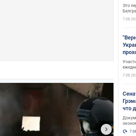
Это пе
Белгр
7.08.20
"Вер
Укра
прох
плак
Участ
ежедн
7.08.20
Сена
Грэм
что 
Докум
эконо
7.0