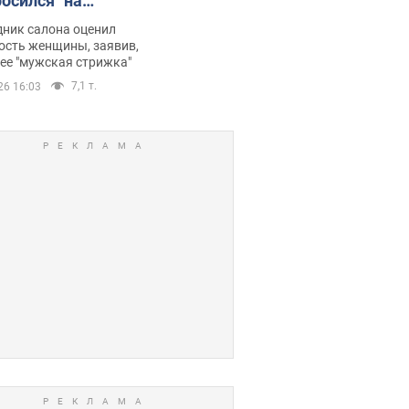
росился" на
ину после
дник салона оценил
отерапии,
ость женщины, заявив,
нее "мужская стрижка"
орелся скандал.
7,1 т.
26 16:03