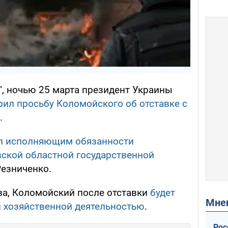
", ночью 25 марта президент Украины
ил просьбу Коломойского об отставке с
.
л исполняющим обязанности
ской областной государственной
езниченко.
ва, Коломойский после отставки
будет
Мн
 хозяйственной деятельностью
.
Рос