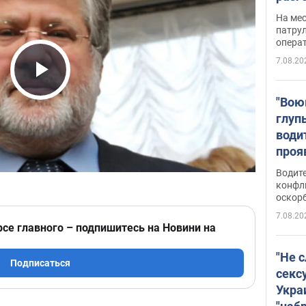
марш
На ме
адми
патрул
опера
Виде
7.08.20
Play Video
"Вою
глуп
води
проя
укра
Водите
попла
конфл
оскорб
Виде
7.08.20
рсе главного – подпишитесь на Новини на
"Не 
Подписаться
секс
Укра