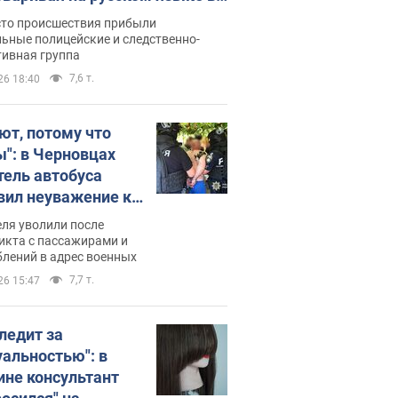
рутке: полиция составила
сто происшествия прибыли
нистративный протокол.
ьные полицейские и следственно-
тивная группа
о
7,6 т.
26 18:40
ют, потому что
ы": в Черновцах
тель автобуса
вил неуважение к
инским военным и
ля уволили после
тился за это.
икта с пассажирами и
лений в адрес военных
о
7,7 т.
26 15:47
следит за
уальностью": в
ине консультант