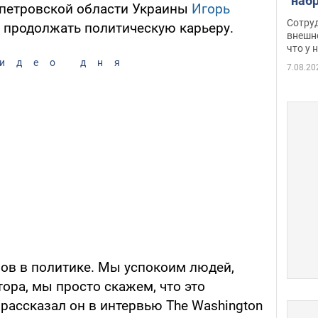
"наб
петровской области Украины
Игорь
женщ
Сотру
 продолжать политическую карьеру.
хими
внешн
что у 
разг
идео дня
Фото
7.08.20
нов в политике. Мы успокоим людей,
ора, мы просто скажем, что это
рассказал он в интервью The Washington