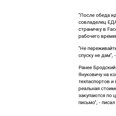
"После обеда ид
совладелец ЕДА
страничку в Fac
рабочего времен
"Не переживайт
спуску не дам",
Ранее Бродский
Януковичу на ко
техпаспортов и 
реальная стоимо
закупаются по ц
письмо", - писа