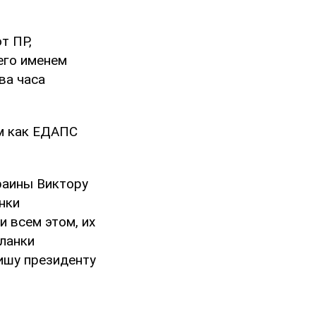
т ПР,
его именем
ва часа
им как ЕДАПС
раины Виктору
нки
и всем этом, их
бланки
Пишу президенту