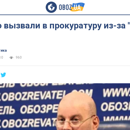
 вызвали в прокуратуру из-за 
тика
10
960