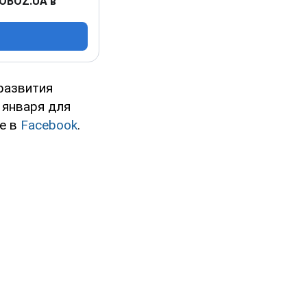
 OBOZ.UA в
развития
 января для
це в
Facebook
.