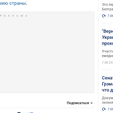
орию страны
.
Это пе
Белгр
7.0
"Вер
Укра
прох
плак
Участ
ежедн
7.08.20
Сена
Грэм
что 
Докум
эконо
Подписаться
7.0