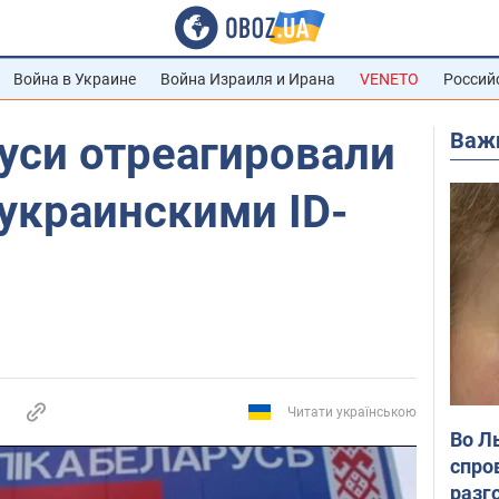
Война в Украине
Война Израиля и Ирана
VENETO
Россий
Важ
уси отреагировали
 украинскими ID-
Читати українською
Во Л
спро
разг