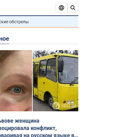
ские обстрелы
ное
ьвове женщина
воцировала конфликт,
оваривая на русском языке в