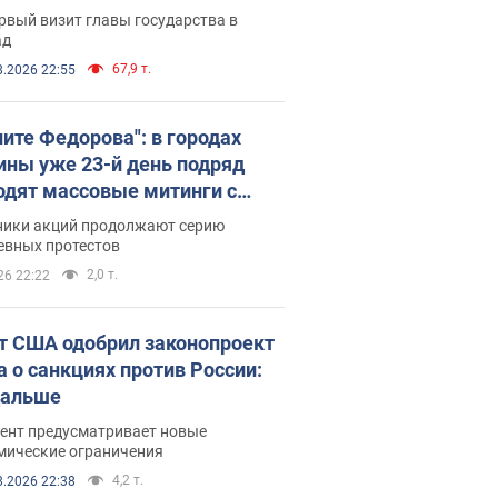
рвый визит главы государства в
ад
67,9 т.
8.2026 22:55
ните Федорова": в городах
ины уже 23-й день подряд
одят массовые митинги с
атами. Фото и видео
ники акций продолжают серию
евных протестов
2,0 т.
26 22:22
т США одобрил законопроект
а о санкциях против России:
дальше
ент предусматривает новые
мические ограничения
4,2 т.
8.2026 22:38