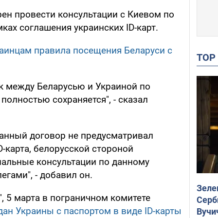
рен провести консультации с Киевом по
ках соглашения украинских ID-карт.
аинцам правила посещения Беларуси с
TO
к между Беларусью и Украиной по
олностью сохраняется", - сказал
 данный договор не предусматривал
D-карта, белорусской стороной
альные консультации по данному
егами", - добавил он.
Зеле
, 5 марта в пограничном комитете
Серб
дан Украины с паспортом в виде ID-карты
Вучи