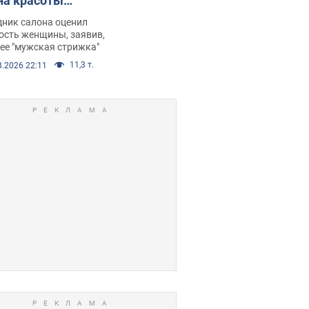
на красоты
рбил женщину
дник салона оценил
е химиотерапии,
ость женщины, заявив,
нее "мужская стрижка"
орелся скандал.
11,3 т.
8.2026 22:11