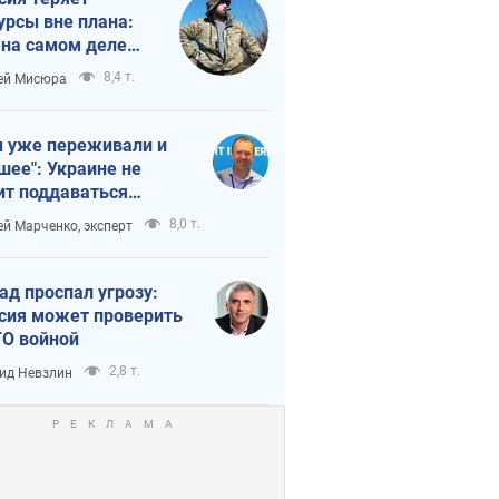
урсы вне плана:
 на самом деле
тует темп войны
8,4 т.
ей Мисюра
 уже переживали и
шее": Украине не
ит поддаваться
аянию из-за
8,0 т.
ей Марченко, эксперт
етного террора
ад проспал угрозу:
сия может проверить
О войной
2,8 т.
ид Невзлин