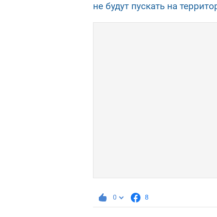
не будут пускать на террит
0
8