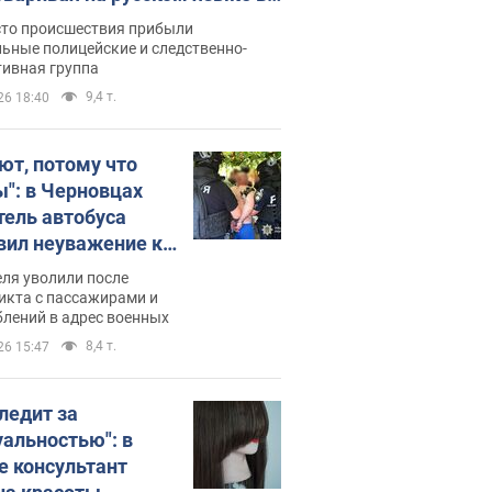
рутке: полиция составила
сто происшествия прибыли
нистративный протокол.
ьные полицейские и следственно-
тивная группа
о
9,4 т.
26 18:40
ют, потому что
ы": в Черновцах
тель автобуса
вил неуважение к
инским военным и
ля уволили после
тился за это.
икта с пассажирами и
лений в адрес военных
о
8,4 т.
26 15:47
следит за
уальностью": в
е консультант