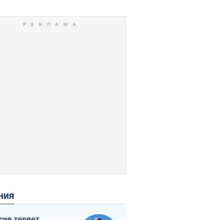
ения
сия теряет