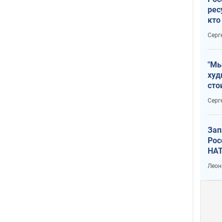
рес
кто
дик
Серг
"Мы
худ
сто
отч
Серг
рак
Зап
Рос
НАТ
Леон