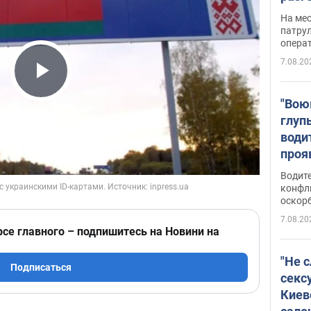
марш
На ме
адми
патрул
опера
Виде
7.08.20
Play Video
"Вою
глуп
води
проя
укра
Водите
попла
конфл
оскорб
Виде
7.08.20
рсе главного – подпишитесь на Новини на
"Не 
Подписаться
секс
Киев