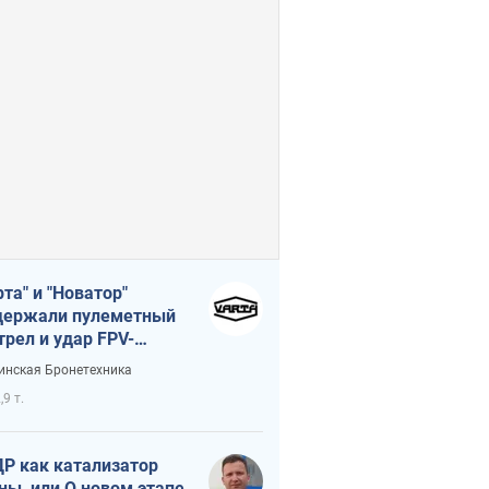
рта" и "Новатор"
ержали пулеметный
трел и удар FPV-
на, сохранив жизнь
инская Бронетехника
церу ВСУ
,9 т.
Р как катализатор
ны, или О новом этапе