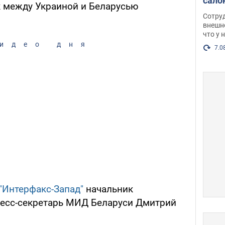
сало
 между Украиной и Беларусью
оско
Сотру
посл
внешн
что у 
разг
идео дня
Фото
7.0
"Интерфакс-Запад"
начальник
ресс-секретарь МИД Беларуси Дмитрий