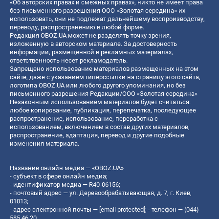
«Об авторских правах и смежных правах», никто не имеет права
без письменного разрешения ООО «Золотая середина» их
использовать, они не подлежат дальнейшему воспроизводству,
переводу, распространению в любой форме.
Редакция OBOZ.UA может не разделять точку зрения,
изложенную в авторском материале. За достоверность
информации, размещенной в рекламных материалах,
ответственность несет рекламодатель.
Запрещено использование материалов размещенных на этом
сайте, даже с указанием гиперссылки на страницу этого сайта,
логотипа OBOZ.UA или любого другого упоминания, но без
письменного разрешения Редакции/ООО «Золотая середина»
Незаконным использованием материалов будет считаться:
любое копирование, публикация, перепечатка, последующее
распространение, использование, переработка с
использованием, включением в состав других материалов,
распространение, адаптация, перевод и другие подобные
изменения материала.
Название онлайн медиа — «OBOZ.UA»
- субъект в сфере онлайн медиа;
- идентификатор медиа — R40-06156;
- почтовый адрес — ул. Деревообрабатывающая, д. 7, г. Киев,
01013;
- адрес электронной почты —
[email protected]
; - телефон — (044)
585 46 20