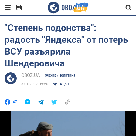
"Степень подонства":
радость "Яндекса" от потерь
ВСУ разъярила
Шендеровича
OBOZ.UA
(Архив) Политика
3.01.2017 09:50
41,6 т.
47