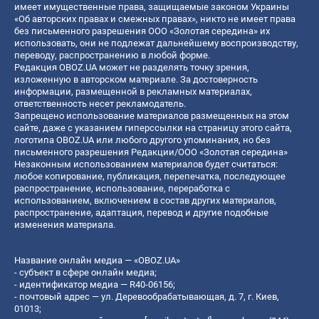
имеет имущественные права, защищаемые законом Украины
«Об авторских правах и смежных правах», никто не имеет права
без письменного разрешения ООО «Золотая середина» их
использовать, они не подлежат дальнейшему воспроизводству,
переводу, распространению в любой форме.
Редакция OBOZ.UA может не разделять точку зрения,
изложенную в авторском материале. За достоверность
информации, размещенной в рекламных материалах,
ответственность несет рекламодатель.
Запрещено использование материалов размещенных на этом
сайте, даже с указанием гиперссылки на страницу этого сайта,
логотипа OBOZ.UA или любого другого упоминания, но без
письменного разрешения Редакции/ООО «Золотая середина»
Незаконным использованием материалов будет считаться:
любое копирование, публикация, перепечатка, последующее
распространение, использование, переработка с
использованием, включением в состав других материалов,
распространение, адаптация, перевод и другие подобные
изменения материала.
Название онлайн медиа — «OBOZ.UA»
- субъект в сфере онлайн медиа;
- идентификатор медиа — R40-06156;
- почтовый адрес — ул. Деревообрабатывающая, д. 7, г. Киев,
01013;