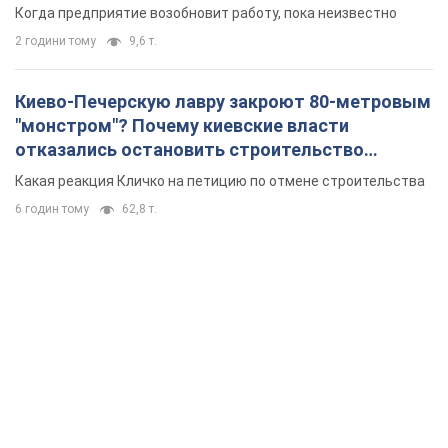
Когда предприятие возобновит работу, пока неизвестно
2 години тому
9,6 т.
Киево-Печерскую лавру закроют 80-метровым
"монстром"? Почему киевские власти
отказались остановить строительство
небоскреба "московского верующего"
Какая реакция Кличко на петицию по отмене строительства
6 годин тому
62,8 т.