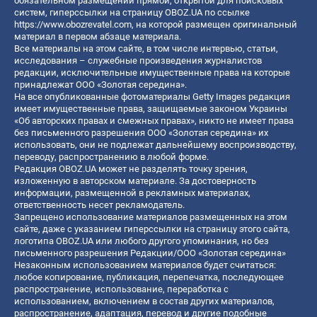
обязательном размещении прямой, открытой для поисковых
систем, гиперссылки на страницу OBOZ.UA по ссылке
https://www.obozrevatel.com
, на которой размещен оригинальный
материал в первом абзаце материала.
Все материалы на этом сайте, в том числе интервью, статьи,
исследования – служебные произведения журналистов
редакции, исключительные имущественные права на которые
принадлежат ООО «Золотая середина».
На все опубликованные фотоматериалы Getty Images редакция
имеет имущественные права, защищаемые законом Украины
«Об авторских правах и смежных правах», никто не имеет права
без письменного разрешения ООО «Золотая середина» их
использовать, они не подлежат дальнейшему воспроизводству,
переводу, распространению в любой форме.
Редакция OBOZ.UA может не разделять точку зрения,
изложенную в авторском материале. За достоверность
информации, размещенной в рекламных материалах,
ответственность несет рекламодатель.
Запрещено использование материалов размещенных на этом
сайте, даже с указанием гиперссылки на страницу этого сайта,
логотипа OBOZ.UA или любого другого упоминания, но без
письменного разрешения Редакции/ООО «Золотая середина»
Незаконным использованием материалов будет считаться:
любое копирование, публикация, перепечатка, последующее
распространение, использование, переработка с
использованием, включением в состав других материалов,
распространение, адаптация, перевод и другие подобные