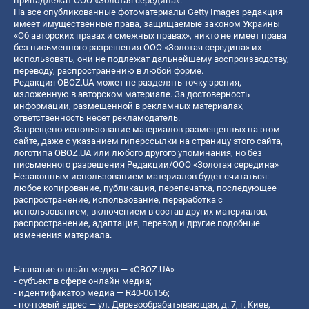
принадлежат ООО «Золотая середина».
На все опубликованные фотоматериалы Getty Images редакция
имеет имущественные права, защищаемые законом Украины
«Об авторских правах и смежных правах», никто не имеет права
без письменного разрешения ООО «Золотая середина» их
использовать, они не подлежат дальнейшему воспроизводству,
переводу, распространению в любой форме.
Редакция OBOZ.UA может не разделять точку зрения,
изложенную в авторском материале. За достоверность
информации, размещенной в рекламных материалах,
ответственность несет рекламодатель.
Запрещено использование материалов размещенных на этом
сайте, даже с указанием гиперссылки на страницу этого сайта,
логотипа OBOZ.UA или любого другого упоминания, но без
письменного разрешения Редакции/ООО «Золотая середина»
Незаконным использованием материалов будет считаться:
любое копирование, публикация, перепечатка, последующее
распространение, использование, переработка с
использованием, включением в состав других материалов,
распространение, адаптация, перевод и другие подобные
изменения материала.
Название онлайн медиа — «OBOZ.UA»
- субъект в сфере онлайн медиа;
- идентификатор медиа — R40-06156;
- почтовый адрес — ул. Деревообрабатывающая, д. 7, г. Киев,