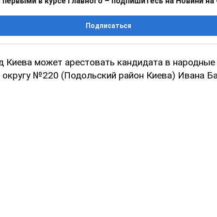
 первыми в курсе главного – подпишитесь на Новини на
Подписаться
д Киева может арестовать кандидата в народные
 округу №220 (Подольский район Киева) Ивана Ба