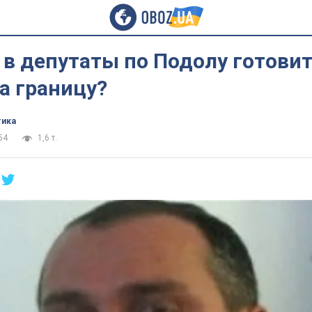
в депутаты по Подолу готови
а границу?
тика
54
1,6 т.