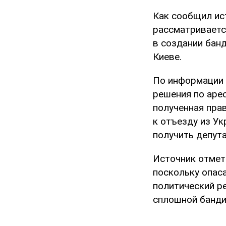
Как сообщил ис
рассматриваетс
в создании бан
Киеве.
По информации 
решения по аре
полученная пра
к отъезду из Ук
получить депута
Источник отмети
поскольку опас
политический ре
сплошной бандит