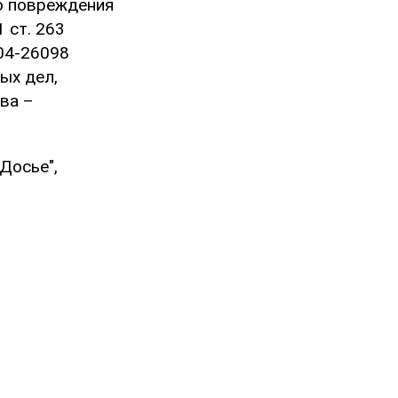
ого повреждения
 ст. 263
 04-26098
ых дел,
ва –
Досье",