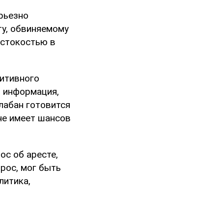
рьезно
ту, обвиняемому
естокостью в
зитивного
я информация,
лабан готовится
 не имеет шансов
ос об аресте,
рос, мог быть
литика,