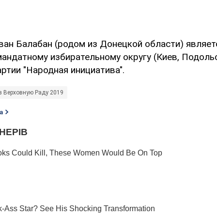
Иван Балабан (родом из Донецкой области) являе
мандатному избирательному округу (Киев, Подольс
ртии "Народная инициатива".
в Верховную Раду 2019
а