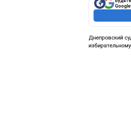
Будьте
Google
Днепровский су
избирательному