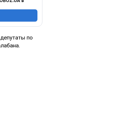
 OBOZ.UA в
 депутаты по
лабана.