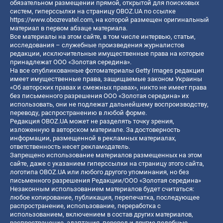
обязательном размещении прямой, открытой для поисковых
систем, гиперссылки на страницу OBOZ.UA по ссылке
https://www.obozrevatel.com
, на которой размещен оригинальный
материал в первом абзаце материала.
Все материалы на этом сайте, в том числе интервью, статьи,
исследования – служебные произведения журналистов
редакции, исключительные имущественные права на которые
принадлежат ООО «Золотая середина».
На все опубликованные фотоматериалы Getty Images редакция
имеет имущественные права, защищаемые законом Украины
«Об авторских правах и смежных правах», никто не имеет права
без письменного разрешения ООО «Золотая середина» их
использовать, они не подлежат дальнейшему воспроизводству,
переводу, распространению в любой форме.
Редакция OBOZ.UA может не разделять точку зрения,
изложенную в авторском материале. За достоверность
информации, размещенной в рекламных материалах,
ответственность несет рекламодатель.
Запрещено использование материалов размещенных на этом
сайте, даже с указанием гиперссылки на страницу этого сайта,
логотипа OBOZ.UA или любого другого упоминания, но без
письменного разрешения Редакции/ООО «Золотая середина»
Незаконным использованием материалов будет считаться:
любое копирование, публикация, перепечатка, последующее
распространение, использование, переработка с
использованием, включением в состав других материалов,
распространение, адаптация, перевод и другие подобные