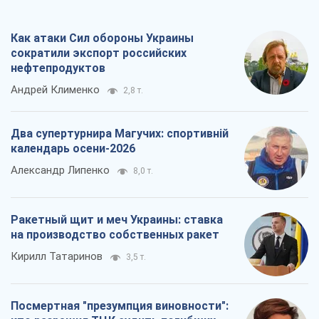
Как атаки Сил обороны Украины
сократили экспорт российских
нефтепродуктов
Андрей Клименко
2,8 т.
Два супертурнира Магучих: спортивній
календарь осени-2026
Александр Липенко
8,0 т.
Ракетный щит и меч Украины: ставка
на производство собственных ракет
Кирилл Татаринов
3,5 т.
Посмертная "презумпция виновности":