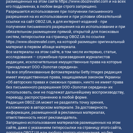
размещенных на этом сайте
https://www.obozrevatel.com
и на всех
его поддоменах, в любом виде строго запрещено.
Разрешается использование при получении письменного
разрешения на их использование и при условии обязательной
ссылки на сайт OBOZ.UA, а для интернет-изданий - при
получении письменного разрешения на их использование и при
обязательном размещении прямой, открытой для поисковых
систем, гиперссылки на страницу OBOZ.UA по ссылке
https://www.obozrevatel.com
, на которой размещен оригинальный
материал в первом абзаце материала.
Все материалы на этом сайте, в том числе интервью, статьи,
исследования – служебные произведения журналистов
редакции, исключительные имущественные права на которые
принадлежат ООО «Золотая середина».
На все опубликованные фотоматериалы Getty Images редакция
имеет имущественные права, защищаемые законом Украины
«Об авторских правах и смежных правах», никто не имеет права
без письменного разрешения ООО «Золотая середина» их
использовать, они не подлежат дальнейшему воспроизводству,
переводу, распространению в любой форме.
Редакция OBOZ.UA может не разделять точку зрения,
изложенную в авторском материале. За достоверность
информации, размещенной в рекламных материалах,
ответственность несет рекламодатель.
Запрещено использование материалов размещенных на этом
сайте, даже с указанием гиперссылки на страницу этого сайта,
логотипа OBOZ.UA или любого другого упоминания, но без