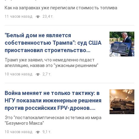
Как на заправках уже переписали стоимость топлива
11 часов назад
23,4 т.
"Белый дом не является
собственностью Трампа": суд США
приостановил строительство
бального зала стоимостью 400 млн
Трамп уже заявил, что немедленно подаст
долларов
апелляцию, назвав это "ужасным решением"
10 часов назад
2,7 т.
Война меняет не только тактику: в
НГУ показали инженерные решения
против российских FPV-дронов.
Фото
Это "постапокалиптическая эстетика из мира
"Безумного Макса"
10 часов назад
9,1 т.