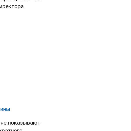
директора
аины
 не показывают
ократного