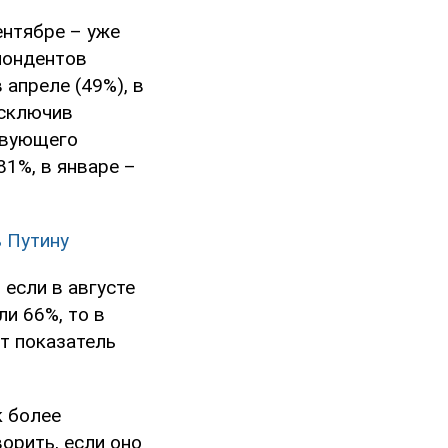
ентябре – уже
пондентов
апреле (49%), в
исключив
твующего
81%, в январе –
ь Путину
 если в августе
и 66%, то в
т показатель
к более
орить, если оно