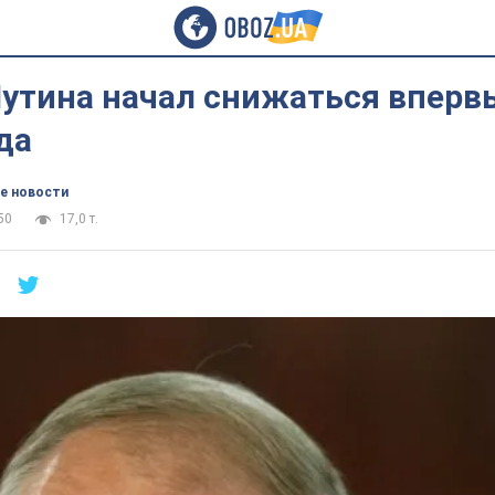
Путина начал снижаться вперв
да
е новости
50
17,0 т.