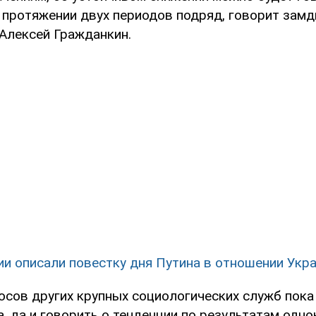
 протяжении двух периодов подряд, говорит зам
Алексей Гражданкин.
ии описали повестку дня Путина в отношении Укр
осов других крупных социологических служб пока
, да и говорить о тенденции по результатам одн