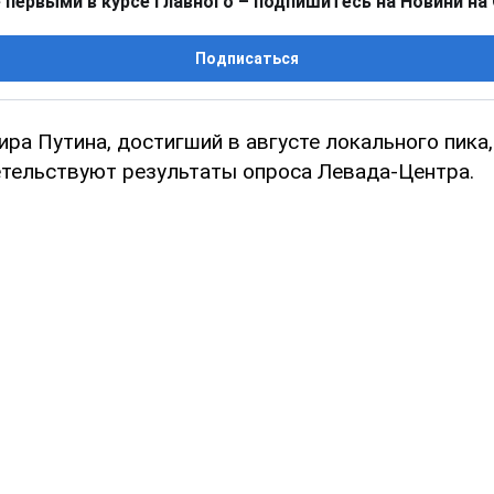
 первыми в курсе главного – подпишитесь на Новини на
Подписаться
ра Путина, достигший в августе локального пика,
етельствуют результаты опроса Левада-Центра.