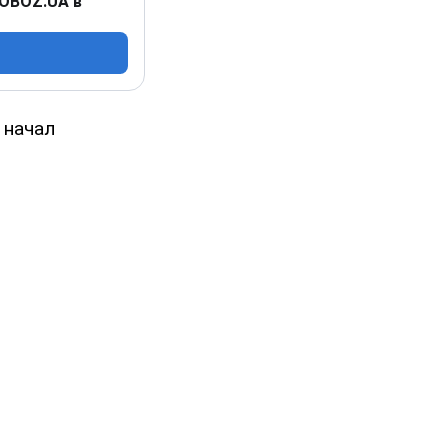
 OBOZ.UA в
 начал