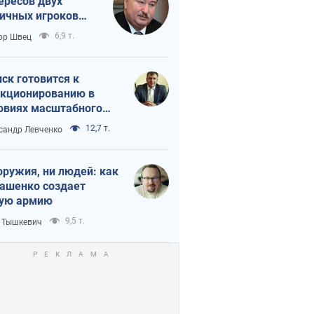
ересов двух
ичных игроков
 тайный план
6,9 т.
ор Швец
мпа и Путина?
ск готовится к
кционированию в
овиях масштабного
нного кризиса
12,7 т.
сандр Левченко
оружия, ни людей: как
ашенко создает
ую армию
9,5 т.
 Тышкевич