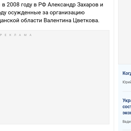
в 2008 году в РФ Александр Захаров и
году осужденные за организацию
данской области Валентина Цветкова.
Ког
Юрий
Укр
сос
эко
Ест
Вади
тун