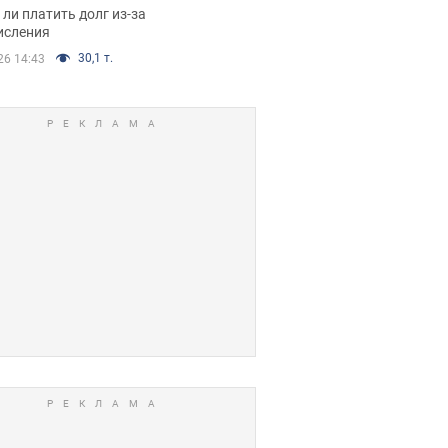
я вынес
ли платить долг из-за
иданное решение
исления
30,1 т.
26 14:43