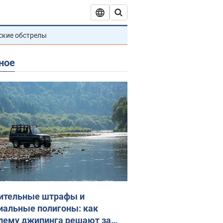
ские обстрелы
ное
ительные штрафы и
иальные полигоны: как
лему джипинга решают за