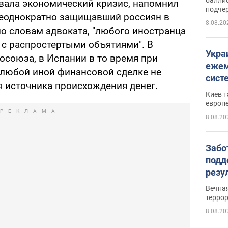
вала экономический кризис, напомнил
подче
неоднократно защищавший россиян в
8.08.20
 по словам адвоката, "любого иностранца
 с распростертыми объятиями". В
Укра
росоюза, в Испании в то время при
ежем
любой иной финансовой сделке не
сист
 источника происхождения денег.
Зеле
Киев т
европ
8.08.20
Забо
подд
резу
обла
Вечна
киев
терро
8.08.20