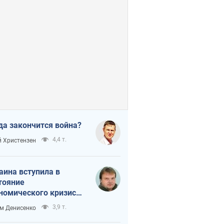
да закончится война?
4,4 т.
 Христензен
аина вступила в
тояние
номического кризиса.
ь ли свет в конце
3,9 т.
м Денисенко
неля?