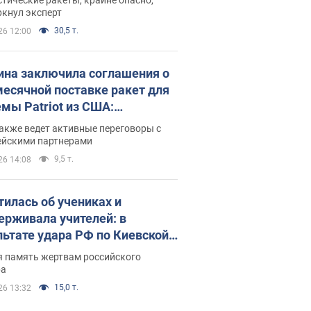
ркнул эксперт
30,5 т.
26 12:00
ина заключила соглашения о
есячной поставке ракет для
емы Patriot из США:
нский раскрыл подробности
акже ведет активные переговоры с
ейскими партнерами
9,5 т.
26 14:08
тилась об учениках и
ерживала учителей: в
льтате удара РФ по Киевской
сти погибли директор
я память жертвам российского
ского лицея, её муж и внук
ра
15,0 т.
26 13:32