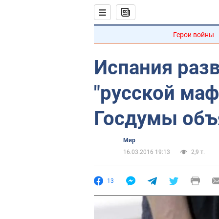
Герои войны
Испания раз
"русской маф
Госдумы объ
Мир
16.03.2016 19:13
2,9 т.
13