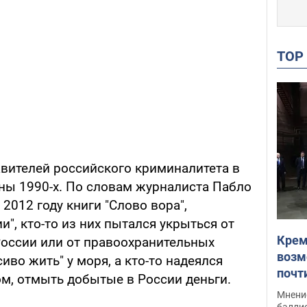
TO
вителей российского криминалитета в
ны 1990-х. По словам журналиста Пабло
2012 году книги "Слово вора",
", кто-то из них пытался укрыться от
Крем
оссии или от правоохранительных
возм
сиво жить" у моря, а кто-то надеялся
почт
ом, отмыть добытые в России деньги.
Укра
Мнение
баллис