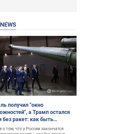
P NEWS
ль получил "окно
ожностей", а Трамп остался
и без ракет: как быть
ине? Интервью с Мельником
 о том, что у России закончатся
тические ракеты, крайне опасно,