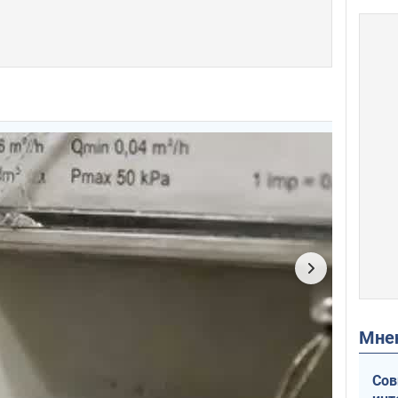
Мн
Сов