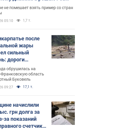
ицей
е не помешает взять пример со стран
ы
1,7 т.
26 05:10
икарпатье после
альной жары
ел сильный
нь: дороги
ратились в реки.
ода обрушилась на
о
-Франковскую область
ортный Буковель
17,1 т.
26 09:27
ине начислили
ыс. грн долга за
из-за показаний
правного счетчика: