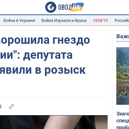
Война в Украине
Война Израиля и Ирана
VENETO
Россий
Важ
ворошила гнездо
ии": депутата
явили в розыск
Знач
спец
проб