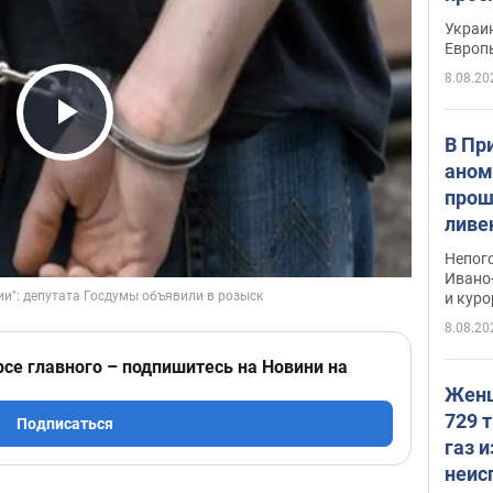
гран
Украин
Европ
8.08.20
Play Video
В Пр
аном
прош
ливе
прев
Непог
Виде
Ивано
и кур
8.08.20
рсе главного – подпишитесь на Новини на
Женщ
729 т
Подписаться
газ 
неис