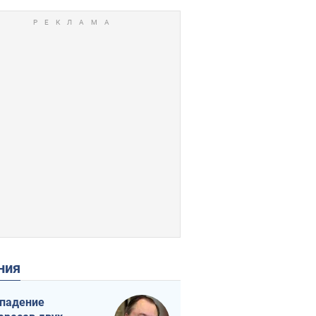
ения
падение