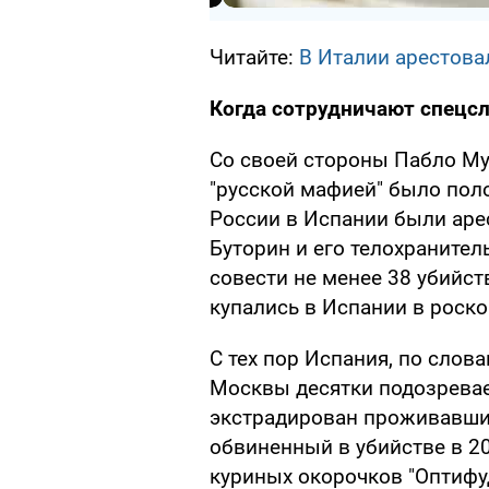
Читайте:
В Италии арестова
Когда сотрудничают спец
Со своей стороны Пабло Мун
"русской мафией" было поло
России в Испании были аре
Буторин и его телохранител
совести не менее 38 убийст
купались в Испании в роско
С тех пор Испания, по слов
Москвы десятки подозреваем
экстрадирован проживавши
обвиненный в убийстве в 2
куриных окорочков "Оптифу