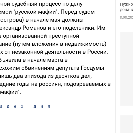
судь
дной судебный процесс по делу
Нужно 
неож
донач
емой "русской мафии". Перед судом
8.08.20
 острова) в начале мая должны
ександр Романов и его подельники. Им
 в организованной преступной
ание (путем вложения в недвижимость)
х от незаконной деятельности в России.
бъявила в начале марта в
схожим обвинениям депутата Госдумы
лишь два эпизода из десятков дел,
едние годы на россиян, подозреваемых в
 мафии".
идео дня