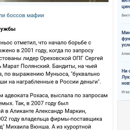
инт
цин
или
ли боссов мафии
Викт
Тра
службы
Мин
фун
ьос отметил, что начало борьбе с
усл
жено в 2001 году, когда по запросу
вое
Алек
стованы лидер Ореховской ОПГ Сергей
ь Марат Полянский. Бандиты, на чьей
Ни 
в, по выражению Муньоса, "буквально
Лук
ши на награбленные в России деньги".
нов
Игар
ам адвоката Рохаса, выслала по запросам
ых. Так, в 2007 году был
й в Аликанте Александр Маркин,
002 году владельца фирмы-поставщика
д" Михаила Вюнша. А из курортной