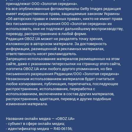
принадлежат ООО «Золотая середина».
На все опубликованные фотоматериалы Getty Images редакция
имеет имущественные права, защищаемые законом Украины
«Об авторских правах и смежных правах», никто не имеет права
без письменного разрешения ООО «Золотая середина» их
использовать, они не подлежат дальнейшему воспроизводству,
переводу, распространению в любой форме.
Редакция OBOZ.UA может не разделять точку зрения,
изложенную в авторском материале. За достоверность
информации, размещенной в рекламных материалах,
ответственность несет рекламодатель.
Запрещено использование материалов размещенных на этом
сайте, даже с указанием гиперссылки на страницу этого сайта,
логотипа OBOZ.UA или любого другого упоминания, но без
письменного разрешения Редакции/ООО «Золотая середина»
Незаконным использованием материалов будет считаться:
любое копирование, публикация, перепечатка, последующее
распространение, использование, переработка с
использованием, включением в состав других материалов,
распространение, адаптация, перевод и другие подобные
изменения материала.
Название онлайн медиа — «OBOZ.UA»
- субъект в сфере онлайн медиа;
- идентификатор медиа — R40-06156;