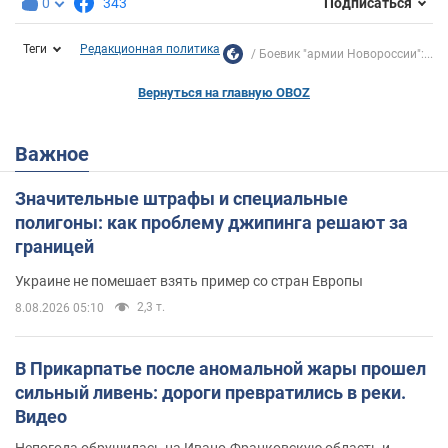
0
343
Подписаться
Теги
Редакционная политика
Боевик "армии Новороссии":...
Вернуться на главную OBOZ
Важное
Значительные штрафы и специальные
полигоны: как проблему джипинга решают за
границей
Украине не помешает взять пример со стран Европы
2,3 т.
8.08.2026 05:10
В Прикарпатье после аномальной жары прошел
сильный ливень: дороги превратились в реки.
Видео
Непогода обрушилась на Ивано-Франковскую область и