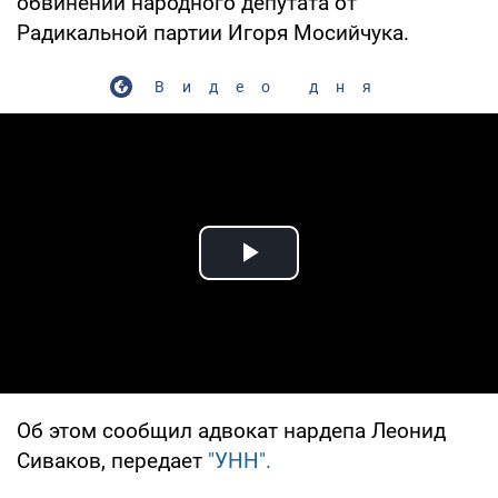
обвинений народного депутата от
Радикальной партии Игоря Мосийчука.
Видео дня
Play Video
Об этом сообщил адвокат нардепа Леонид
Сиваков, передает
"УНН".